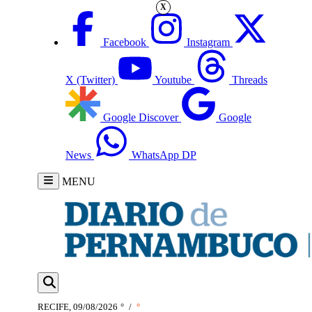
X
Facebook
Instagram
X (Twitter)
Youtube
Threads
Google Discover
Google
News
WhatsApp DP
MENU
RECIFE, 09/08/2026
°
/
°