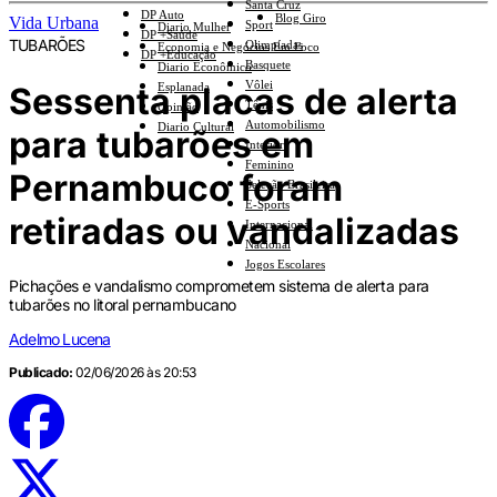
Santa Cruz
DP Auto
Blog Giro
Vida Urbana
Sport
Diario Mulher
DP +Saúde
TUBARÕES
Olimpíadas
Economia e Negócios Em Foco
DP +Educação
Basquete
Diario Econômico
Vôlei
Sessenta placas de alerta
Esplanada
Tênis
Opinião
Automobilismo
Diario Cultural
para tubarões em
Interior
Feminino
Pernambuco foram
Seleção Brasileira
E-Sports
retiradas ou vandalizadas
Internacional
Nacional
Jogos Escolares
Pichações e vandalismo comprometem sistema de alerta para
tubarões no litoral pernambucano
Adelmo Lucena
Publicado:
02/06/2026 às 20:53