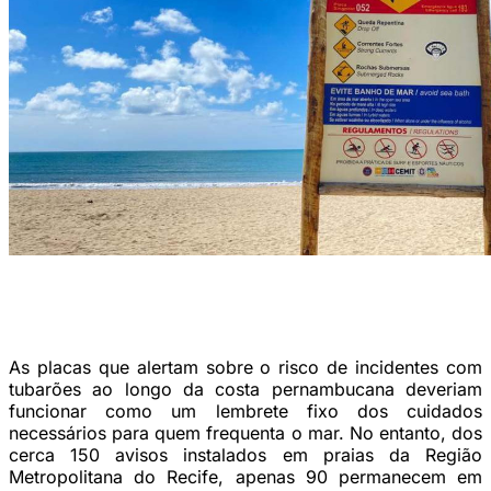
Cemit aguarda estudo para avaliar a mudança das placas de restrição
a banho em área onde menino foi atacado por tubarão, em Piedade
(Foto: Cadu Silva)
As placas que alertam sobre o risco de incidentes com
tubarões ao longo da costa pernambucana deveriam
funcionar como um lembrete fixo dos cuidados
necessários para quem frequenta o mar. No entanto, dos
cerca 150 avisos instalados em praias da Região
Metropolitana do Recife, apenas 90 permanecem em