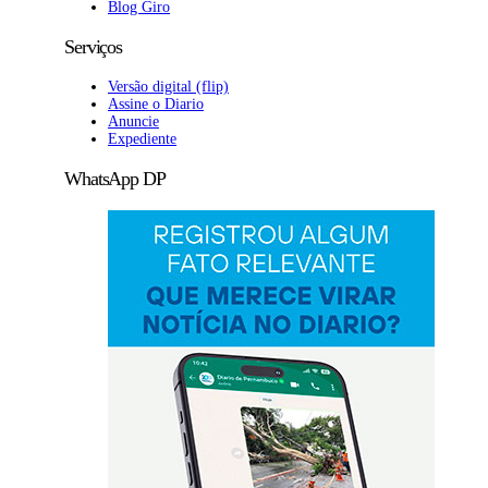
Blog Giro
Serviços
Versão digital (flip)
Assine o Diario
Anuncie
Expediente
WhatsApp DP