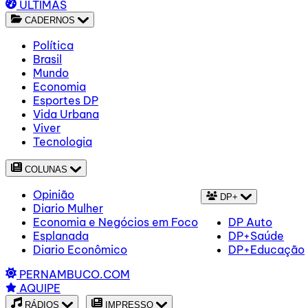
ÚLTIMAS
CADERNOS
Política
Brasil
Mundo
Economia
Esportes DP
Vida Urbana
Viver
Tecnologia
COLUNAS
Opinião
DP+
Diario Mulher
Economia e Negócios em Foco
DP Auto
Esplanada
DP+Saúde
Diario Econômico
DP+Educação
PERNAMBUCO.COM
AQUIPE
RÁDIOS
IMPRESSO