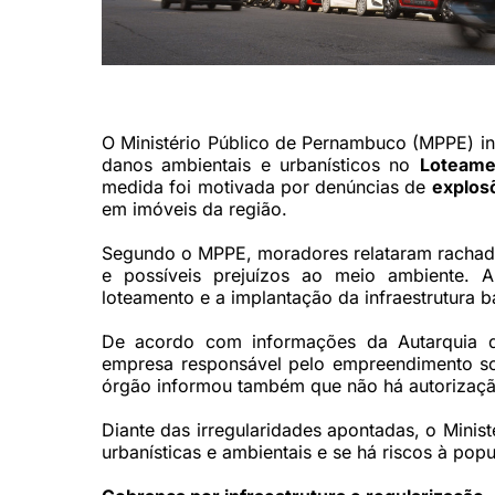
Sede do Ministério Público de Pernambuco (MPPE) (Prisci
O Ministério Público de Pernambuco (MPPE) i
danos ambientais e urbanísticos no
Loteame
medida foi motivada por denúncias de
explos
em imóveis da região.
Segundo o MPPE, moradores relataram rachadu
e possíveis prejuízos ao meio ambiente. 
loteamento e a implantação da infraestrutura bá
De acordo com informações da Autarquia d
empresa responsável pelo empreendimento sol
órgão informou também que não há autorização
Diante das irregularidades apontadas, o Minis
urbanísticas e ambientais e se há riscos à pop