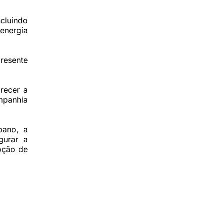
cluindo
energia
resente
recer a
mpanhia
bano, a
gurar a
doção de