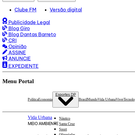
Clube FM
Versão digital
Publicidade Legal
Blog Giro
Blog Dantas Barreto
CRI
Opinião
ASSINE
ANUNCIE
EXPEDIENTE
Menu Portal
Esportes DP
Política
Economia
Brasil
Mundo
Vida Urbana
Viver
Tecnolo
Vida Urbana
Náutico
MEIO AMBIENTE
Santa Cruz
Sport
Olimpíadas