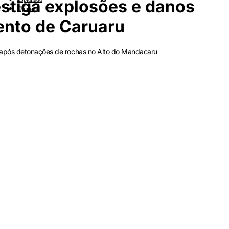
estiga explosões e danos
Opinião
ento de Caruaru
 após detonações de rochas no Alto do Mandacaru