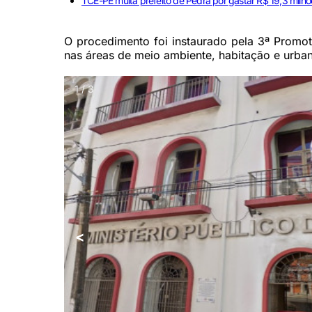
TCE-PE multa prefeito de Pedra por gastar R$ 19,3 milhõ
O procedimento foi instaurado pela 3ª Promo
nas áreas de meio ambiente, habitação e urba
1 / 3
<