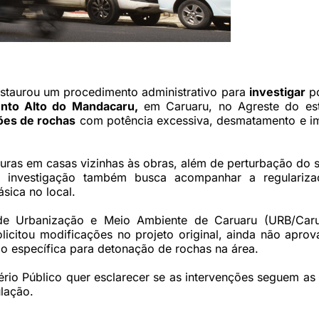
lla Buhr/AMCS)
nstaurou um procedimento administrativo para
investigar
po
nto Alto do Mandacaru,
em Caruaru, no Agreste do es
ões de rochas
com potência excessiva, desmatamento e i
ras em casas vizinhas às obras, além de perturbação do 
A investigação também busca acompanhar a regulariz
sica no local.
e Urbanização e Meio Ambiente de Caruaru (URB/Caru
icitou modificações no projeto original, ainda não aprov
 específica para detonação de rochas na área.
tério Público quer esclarecer se as intervenções seguem a
ulação.