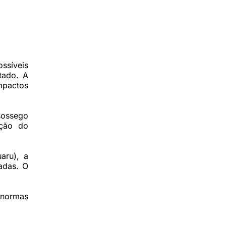
ssíveis
tado. A
mpactos
sossego
ação do
aru), a
adas. O
s normas