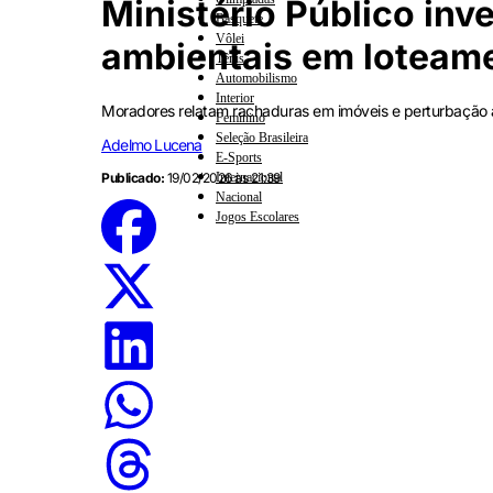
Ministério Público inv
Basquete
Vôlei
ambientais em loteam
Tênis
Automobilismo
Interior
Moradores relatam rachaduras em imóveis e perturbação
Feminino
Seleção Brasileira
Adelmo Lucena
E-Sports
Internacional
Publicado:
19/02/2026 às 21:39
Nacional
Jogos Escolares