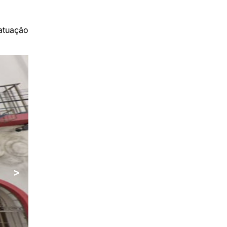
atuação
>