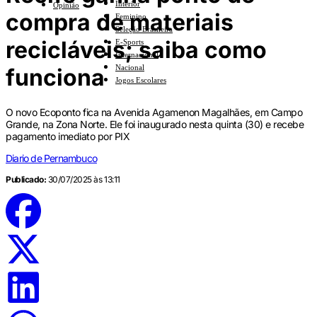
Interior
Opinião
compra de materiais
Feminino
Seleção Brasileira
recicláveis; saiba como
E-Sports
Internacional
Nacional
funciona
Jogos Escolares
O novo Ecoponto fica na Avenida Agamenon Magalhães, em Campo
Grande, na Zona Norte. Ele foi inaugurado nesta quinta (30) e recebe
pagamento imediato por PIX
Diario de Pernambuco
Publicado:
30/07/2025 às 13:11