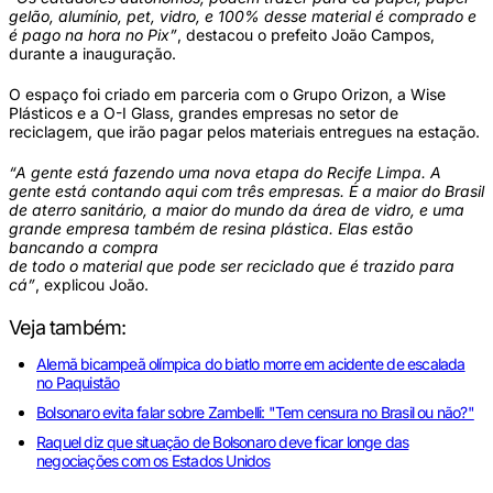
gelão, alumínio, pet, vidro, e 100% desse material é comprado e
é pago na hora no Pix”
, destacou o prefeito João Campos,
durante a inauguração.
O espaço foi criado em parceria com o Grupo Orizon, a Wise
Plásticos e a O-I Glass, grandes empresas no setor de
reciclagem, que irão pagar pelos materiais entregues na estação.
“A gente está fazendo uma nova etapa do Recife Limpa. A
gente está contando aqui com três empresas. É a maior do Brasil
de aterro sanitário, a maior do mundo da área de vidro, e uma
grande empresa também de resina plástica. Elas estão
bancando a compra
de todo o material que pode ser reciclado que é trazido para
cá”
, explicou João.
Veja também:
Alemã bicampeã olímpica do biatlo morre em acidente de escalada
no Paquistão
Bolsonaro evita falar sobre Zambelli: "Tem censura no Brasil ou não?"
Raquel diz que situação de Bolsonaro deve ficar longe das
negociações com os Estados Unidos