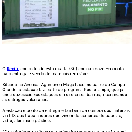
Novo ponto servirá como local de entrega e venda de recicláveis (Foto:
Reprodução/Conecta Recife)
O
Recife
conta desde esta quarta (30) com um novo Ecoponto
para entrega e venda de materiais recicláveis.
Situada na Avenida Agamenon Magalhães, no bairro de Campo
Grande, a estação faz parte do programa Recife Limpa, que já
criou dezesseis EcoEstações em diferentes bairros, incentivando
as entregas voluntárias.
A estação é ponto de entrega e também de compra dos materiais
via PIX aos trabalhadores que vivem do comércio de papelão,
vidro, alumínio e plástico.
“Os catadores autônomos, podem trazer para cá papel, papel