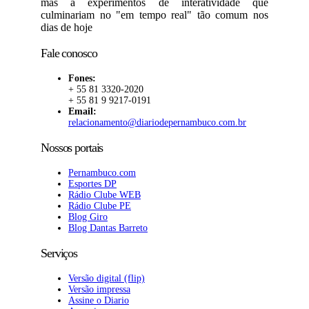
mas a experimentos de interatividade que
culminariam no "em tempo real" tão comum nos
dias de hoje
Fale conosco
Fones:
+ 55 81 3320-2020
+ 55 81 9 9217-0191
Email:
relacionamento@diariodepernambuco.com.br
Nossos portais
Pernambuco.com
Esportes DP
Rádio Clube WEB
Rádio Clube PE
Blog Giro
Blog Dantas Barreto
Serviços
Versão digital (flip)
Versão impressa
Assine o Diario