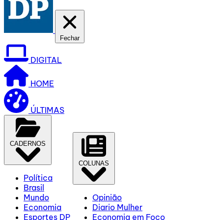
Fechar
DIGITAL
HOME
ÚLTIMAS
CADERNOS
COLUNAS
Política
Brasil
Mundo
Opinião
Economia
Diario Mulher
Esportes DP
Economia em Foco