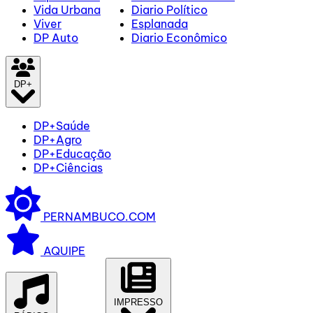
Vida Urbana
Diario Político
Viver
Esplanada
DP Auto
Diario Econômico
DP+
DP+Saúde
DP+Agro
DP+Educação
DP+Ciências
PERNAMBUCO.COM
AQUIPE
IMPRESSO