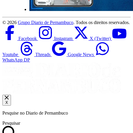
©
2026
Grupo Diario de Pernambuco
. Todos os direitos reservados.
Facebook
Instagram
X (Twitter)
Youtube
Threads
Google News
WhatsApp DP
X
Pesquise no Diario de Pernambuco
Pesquisar