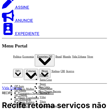
ASSINE
ANUNCIE
EXPEDIENTE
Menu Portal
Política
Economia
Esportes DP
Brasil
Mundo
Vida Urbana
Viver
DP+
Colunas
Blogs
Xinhua
CRI
Acervo
Náutico
Santa Cruz
Sport
DP Auto
Blog Giro
Vida Urbana
Olimpíadas
Diario Mulher
DP +Agro
Blog Dantas Barreto
RECIFE
Basquete
Economia e Negócios Em Foco
DP +Saúde
Vôlei
Diario Econômico
DP +Educação
Tênis
Recife retoma serviços não
Diario Político
DP +Ciências
Automobilismo
Esplanada