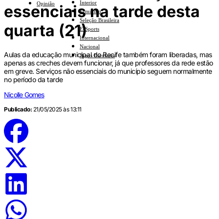
Interior
Opinião
essenciais na tarde desta
Feminino
Seleção Brasileira
quarta (21)
E-Sports
Internacional
Nacional
Aulas da educação municipal do Recife também foram liberadas, mas
Jogos Escolares
apenas as creches devem funcionar, já que professores da rede estão
em greve. Serviços não essenciais do município seguem normalmente
no período da tarde
Nicolle Gomes
Publicado:
21/05/2025 às 13:11