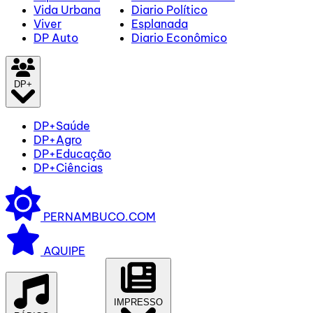
Vida Urbana
Diario Político
Viver
Esplanada
DP Auto
Diario Econômico
DP+
DP+Saúde
DP+Agro
DP+Educação
DP+Ciências
PERNAMBUCO.COM
AQUIPE
IMPRESSO