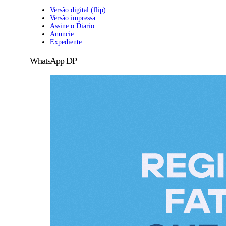
Versão digital (flip)
Versão impressa
Assine o Diario
Anuncie
Expediente
WhatsApp DP