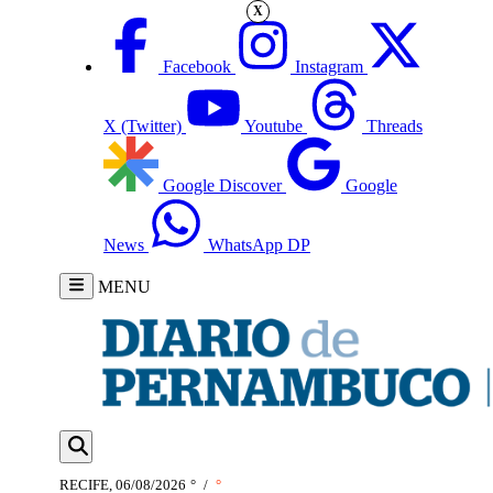
X
Facebook
Instagram
X (Twitter)
Youtube
Threads
Google Discover
Google
News
WhatsApp DP
MENU
RECIFE, 06/08/2026
°
/
°