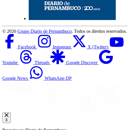
©
2026
Grupo Diario de Pernambuco
. Todos os direitos reservados.
Facebook
Instagram
X (Twitter)
Youtube
Threads
Google Discover
Google News
WhatsApp DP
X