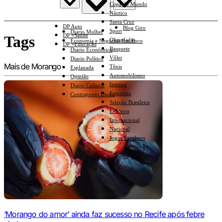
Copa do Mundo
Náutico
Santa Cruz
DP Auto
Blog Giro
Sport
Diario Mulher
DP +Saúde
Tags
Olimpíadas
Economia e Negócios Em Foco
DP +Educação
Basquete
Diario Econômico
Vôlei
Diario Político
Mais de Morango
Tênis
Esplanada
Automobilismo
Opinião
Interior
Diario Cultural
Feminino
Contraponto Diario
Seleção Brasileira
E-Sports
Internacional
Nacional
Jogos Escolares
‘Morango do amor’ ainda faz sucesso no Recife após febre