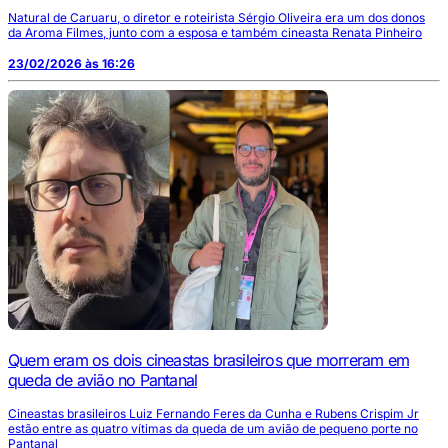
Natural de Caruaru, o diretor e roteirista Sérgio Oliveira era um dos donos
da Aroma Filmes, junto com a esposa e também cineasta Renata Pinheiro
23/02/2026 às 16:26
Quem eram os dois cineastas brasileiros que morreram em
queda de avião no Pantanal
Cineastas brasileiros Luiz Fernando Feres da Cunha e Rubens Crispim Jr
estão entre as quatro vítimas da queda de um avião de pequeno porte no
Pantanal