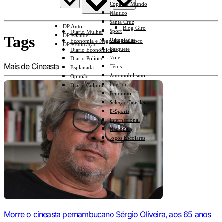
Copa do Mundo
Náutico
Santa Cruz
DP Auto
Blog Giro
Sport
Diario Mulher
DP +Saúde
Tags
Olimpíadas
Economia e Negócios Em Foco
DP +Educação
Basquete
Diario Econômico
Vôlei
Diario Político
Mais de Cineasta
Tênis
Esplanada
Automobilismo
Opinião
Interior
Diario Cultural
Feminino
Seleção Brasileira
E-Sports
Internacional
Nacional
Jogos Escolares
Morre o cineasta pernambucano Sérgio Oliveira, aos 65 anos