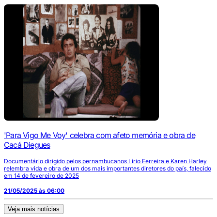
'Para Vigo Me Voy' celebra com afeto memória e obra de
Cacá Diegues
Documentário dirigido pelos pernambucanos Lírio Ferreira e Karen Harley
relembra vida e obra de um dos mais importantes diretores do país, falecido
em 14 de fevereiro de 2025
21/05/2025 às 06:00
Veja mais notícias