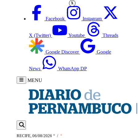
X
Facebook
Instagram
X (Twitter)
Youtube
Threads
Google Discover
Google
News
WhatsApp DP
MENU
RECIFE, 06/08/2026
°
/
°