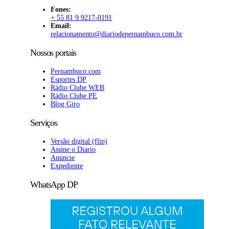
Fones:
+ 55 81 9 9217-0191
Email:
relacionamento@diariodepernambuco
.com.br
Nossos portais
Pernambuco.com
Esportes DP
Rádio Clube WEB
Rádio Clube PE
Blog Giro
Serviços
Versão digital (flip)
Assine o Diario
Anuncie
Expediente
WhatsApp DP