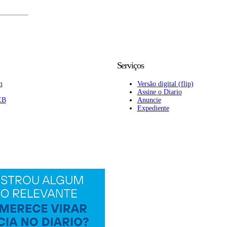
Serviços
m
Versão digital (flip)
Assine o Diario
EB
Anuncie
Expediente