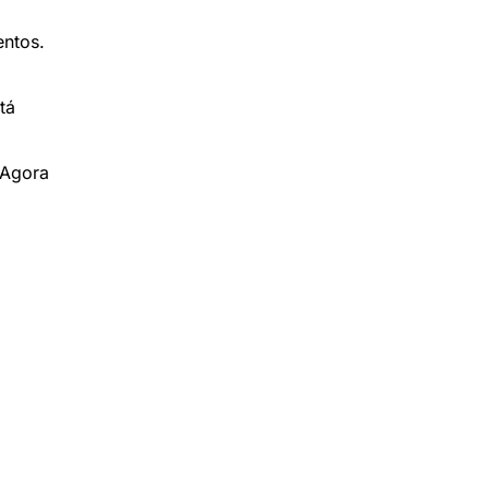
entos.
tá
"Agora