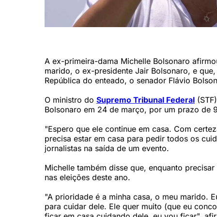
Ex-primeira-dama Michelle Bolsonaro (DOUGLAS MAGNO 
A ex-primeira-dama Michelle Bolsonaro afirmou
marido, o ex-presidente Jair Bolsonaro, e que
República do enteado, o senador Flávio Bolson
O ministro do
Supremo Tribunal Federal
(STF)
Bolsonaro em 24 de março, por um prazo de 9
"Espero que ele continue em casa. Com certez
precisa estar em casa para pedir todos os cui
jornalistas na saída de um evento.
Michelle também disse que, enquanto precisar
nas eleições deste ano.
"A prioridade é a minha casa, o meu marido. E
para cuidar dele. Ele quer muito (que eu conco
ficar em casa cuidando dele, eu vou ficar", afi