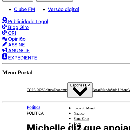
Clube FM
Versão digital
Publicidade Legal
Blog Giro
CRI
Opinião
ASSINE
ANUNCIE
EXPEDIENTE
Menu Portal
Esportes DP
COPA 2026
Política
Economia
Brasil
Mundo
Vida Urbana
V
Política
Copa do Mundo
POLÍTICA
Náutico
Santa Cruz
Sport
Michelle diz que apoia
Olimpíadas