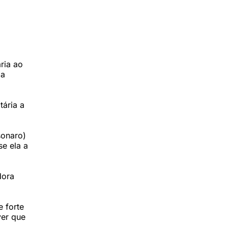
ria ao
da
tária a
sonaro)
se ela a
dora
e forte
ver que