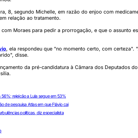
eira, 8, segundo Michelle, em razão do enjoo com medicam
em relação ao tratamento.
 com Moraes para pedir a prorrogação, e que o assunto es
vio
, ela respondeu que "no momento certo, com certeza". 
ido", disse.
lançamento da pré-candidatura à Câmara dos Deputados do
ília.
ra 56%; rejeição a Lula segue em 53%
o de pesquisa Atlas em que Flávio cai
bulências políticas, diz especialista
o