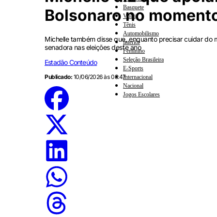
Basquete
Bolsonaro no momento
Vôlei
Tênis
Automobilismo
Michelle também disse que, enquanto precisar cuidar do m
Interior
senadora nas eleições deste ano
Feminino
Seleção Brasileira
Estadão Conteúdo
E-Sports
Publicado:
10/06/2026 às 08:47
Internacional
Nacional
Jogos Escolares