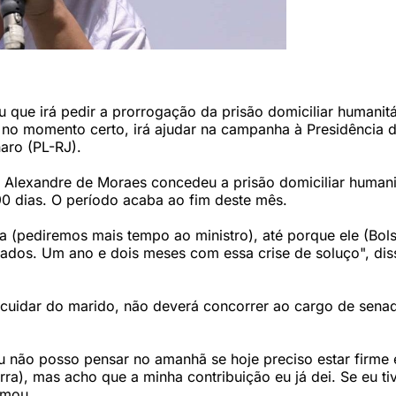
/ AFP)
 que irá pedir a prorrogação da prisão domiciliar humanitá
, no momento certo, irá ajudar na campanha à Presidência 
aro (PL-RJ).
 Alexandre de Moraes concedeu a prisão domiciliar humani
0 dias. O período acaba ao fim deste mês.
a (pediremos mais tempo ao ministro), até porque ele (Bol
dados. Um ano e dois meses com essa crise de soluço", dis
 cuidar do marido, não deverá concorrer ao cargo de sena
u não posso pensar no amanhã se hoje preciso estar firme 
rra), mas acho que a minha contribuição eu já dei. Se eu ti
rmou.