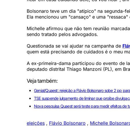
Bolsonaro teve um dia "atípico" na segunda-f
Ela mencionou um "cansaço" e uma "ressaca" 
Michelle afirmou que não tem reunião marcada
sendo tratado pelos advogados.
Questionada se vai ajudar na campanha de
Flá
quem está precisando de cuidados é o meu mar
A ex-primeira-dama participou do evento de 
deputado distrital Thiago Manzoni (PL), em Bras
Veja também:
Genial/Quaest: rejeição a Flávio Bolsonaro sobe 2 pp pa
TSE suspende julgamento de liminar que proíbe divulgaçã
Nova pesquisa Quaest será teste para medir efeitos de tur
eleições
,
Flávio Bolsonaro
,
Michelle Bolsonar