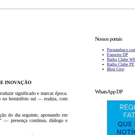
Nossos portais
Pernambuco.co
Esportes DP
Rádio Clube W
Rádio Clube PE
Blog Giro
 E INOVAÇÃO
WhatsApp DP
roduzir significado e marcar época.
 no hemisfério sul — realiza, com
ição do dia seguinte, apostando em
l” — presença contínua, diálogo e