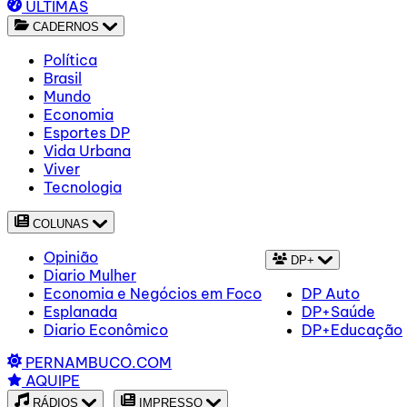
ÚLTIMAS
CADERNOS
Política
Brasil
Mundo
Economia
Esportes DP
Vida Urbana
Viver
Tecnologia
COLUNAS
Opinião
DP+
Diario Mulher
Economia e Negócios em Foco
DP Auto
Esplanada
DP+Saúde
Diario Econômico
DP+Educação
PERNAMBUCO.COM
AQUIPE
RÁDIOS
IMPRESSO