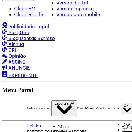
Versão digital
Clube FM
Versão impressa
Clube Recife
Versão para mobile
Publicidade Legal
Blog Giro
Blog Dantas Barreto
Xinhua
CRI
Opinião
ASSINE
ANUNCIE
EXPEDIENTE
Menu Portal
Esportes DP
DP+
Política
Economia
Brasil
Mundo
Vida Urbana
Viver
DP Au
Política
Náutico
Dia
DP +A
PARTIDO DOS TRABALHADORES