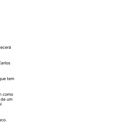
tecerá
Carlos
 que tem
am como
o de um
l
co.