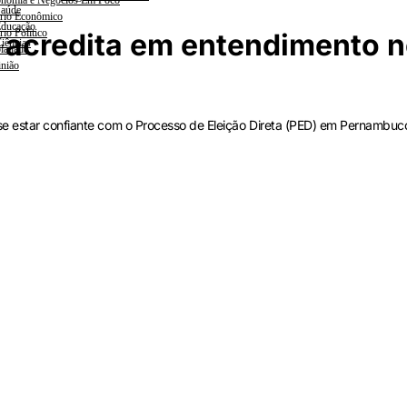
nomia e Negócios Em Foco
aúde
rio Econômico
ducação
rio Político
 acredita em entendimento 
iências
lanada
nião
se estar confiante com o Processo de Eleição Direta (PED) em Pernambuc