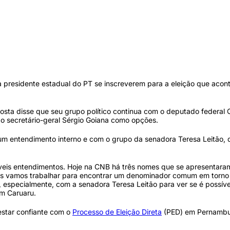
s a presidente estadual do PT se inscreverem para a eleição que acon
osta disse que seu grupo político continua com o deputado federal 
 o secretário-geral Sérgio Goiana como opções.
um entendimento interno e com o grupo da senadora Teresa Leitão,
síveis entendimentos. Hoje na CNB há três nomes que se apresentar
nós vamos trabalhar para encontrar um denominador comum em torn
especialmente, com a senadora Teresa Leitão para ver se é possíve
em Caruaru.
estar confiante com o
Processo de Eleição Direta
(PED) em Pernambu