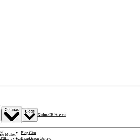
Colunas
Blogs
Xinhua
CRI
Acervo
to
Blog Giro
rio Mulher
gro
Blog Dantas Barreto