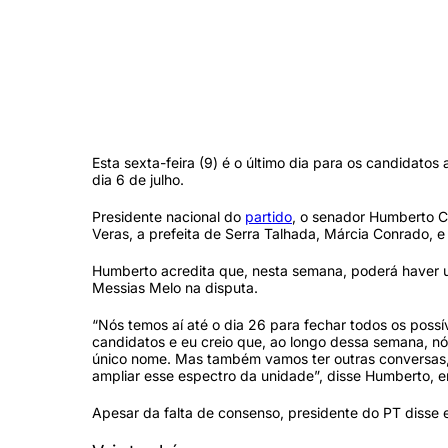
Senador Humberto Costa (Jefferson Rudy)
Esta sexta-feira (9) é o último dia para os candidato
dia 6 de julho.
Presidente nacional do
partido
, o senador Humberto C
Veras, a prefeita de Serra Talhada, Márcia Conrado, e
Humberto acredita que, nesta semana, poderá haver 
Messias Melo na disputa.
“Nós temos aí até o dia 26 para fechar todos os pos
candidatos e eu creio que, ao longo dessa semana, 
único nome. Mas também vamos ter outras conversas, 
ampliar esse espectro da unidade”, disse Humberto, 
Apesar da falta de consenso, presidente do PT disse 