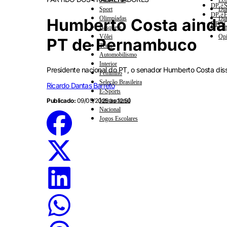
Santa Cruz
Eco
DP +S
Sport
Dia
DP +E
Olimpíadas
Dia
Humberto Costa ainda
DP +C
Basquete
Esp
Vôlei
Opi
PT de Pernambuco
Tênis
Automobilismo
Interior
Presidente nacional do PT, o senador Humberto Costa dis
Feminino
Seleção Brasileira
Ricardo Dantas Barreto
E-Sports
Publicado:
09/05/2025 às 12:50
Internacional
Nacional
Jogos Escolares