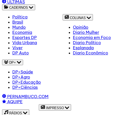
ÚLTIMAS
CADERNOS
Política
COLUNAS
Brasil
Mundo
Opinião
Economia
Diario Mulher
Esportes DP
Economia em Foco
Vida Urbana
Diario Político
Viver
Esplanada
DP Auto
Diario Econômico
DP+
DP+Saúde
DP+Agro
DP+Educação
DP+Ciências
PERNAMBUCO.COM
AQUIPE
IMPRESSO
RÁDIOS