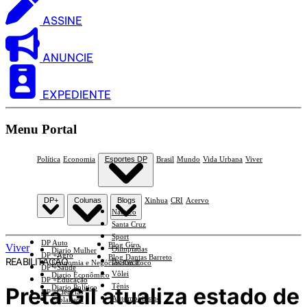
ASSINE
ANUNCIE
EXPEDIENTE
Menu Portal
Política
Economia
Esportes DP
Brasil
Mundo
Vida Urbana
Viver
DP+
Colunas
Blogs
Xinhua
CRI
Acervo
Náutico
Santa Cruz
Sport
DP Auto
Blog Giro
Viver
Olimpíadas
Diario Mulher
DP +Agro
Blog Dantas Barreto
REABILITAÇÃO
Basquete
Economia e Negócios Em Foco
DP +Saúde
Vôlei
Diario Econômico
DP +Educação
Tênis
Preta Gil atualiza estado de
Diario Político
DP +Ciências
Automobilismo
Esplanada