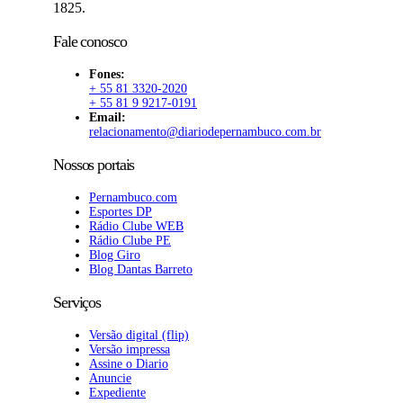
1825.
Fale conosco
Fones:
+ 55 81 3320-2020
+ 55 81 9 9217-0191
Email:
relacionamento@diariodepernambuco.com.br
Nossos portais
Pernambuco.com
Esportes DP
Rádio Clube WEB
Rádio Clube PE
Blog Giro
Blog Dantas Barreto
Serviços
Versão digital (flip)
Versão impressa
Assine o Diario
Anuncie
Expediente