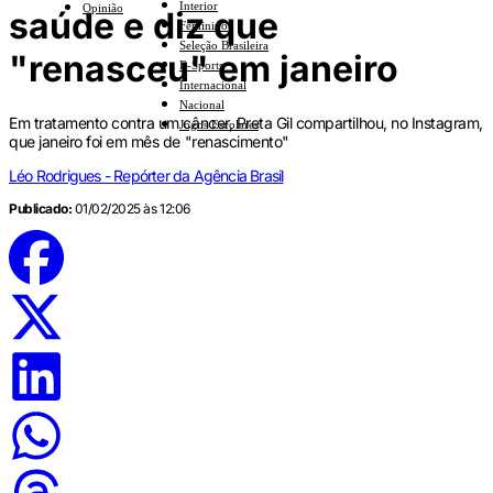
Interior
Opinião
saúde e diz que
Feminino
Seleção Brasileira
"renasceu" em janeiro
E-Sports
Internacional
Nacional
Em tratamento contra um câncer, Preta Gil compartilhou, no Instagram,
Jogos Escolares
que janeiro foi em mês de "renascimento"
Léo Rodrigues - Repórter da Agência Brasil
Publicado:
01/02/2025 às 12:06