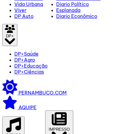
Vida Urbana
Diario Político
Viver
Esplanada
DP Auto
Diario Econômico
DP+
DP+Saúde
DP+Agro
DP+Educação
DP+Ciências
PERNAMBUCO.COM
AQUIPE
IMPRESSO