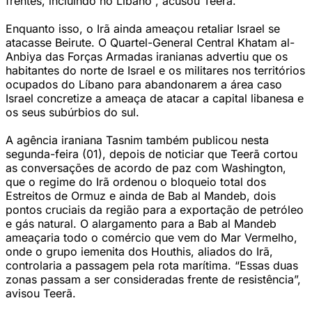
frentes, incluindo no Líbano”, acusou Teerã.
Enquanto isso, o Irã ainda ameaçou retaliar Israel se
atacasse Beirute. O Quartel-General Central Khatam al-
Anbiya das Forças Armadas iranianas advertiu que os
habitantes do norte de Israel e os militares nos territórios
ocupados do Líbano para abandonarem a área caso
Israel concretize a ameaça de atacar a capital libanesa e
os seus subúrbios do sul.
A agência iraniana Tasnim também publicou nesta
segunda-feira (01), depois de noticiar que Teerã cortou
as conversações de acordo de paz com Washington,
que o regime do Irã ordenou o bloqueio total dos
Estreitos de Ormuz e ainda de Bab al Mandeb, dois
pontos cruciais da região para a exportação de petróleo
e gás natural. O alargamento para a Bab al Mandeb
ameaçaria todo o comércio que vem do Mar Vermelho,
onde o grupo iemenita dos Houthis, aliados do Irã,
controlaria a passagem pela rota marítima. “Essas duas
zonas passam a ser consideradas frente de resistência”,
avisou Teerã.