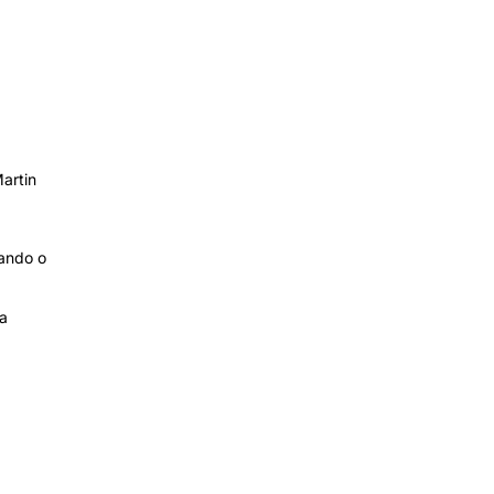
artin
uando o
 a