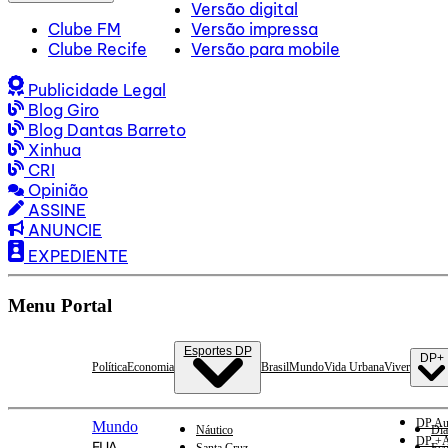
Versão digital
Clube FM
Versão impressa
Clube Recife
Versão para mobile
Publicidade Legal
Blog Giro
Blog Dantas Barreto
Xinhua
CRI
Opinião
ASSINE
ANUNCIE
EXPEDIENTE
Menu Portal
Esportes DP
DP+
Política
Economia
Brasil
Mundo
Vida Urbana
Viver
DP Au
Mundo
Náutico
Dia
DP +A
EUA