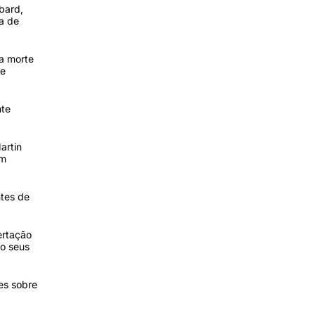
bard,
a de
ua morte
 e
nte
artin
am
ntes de
ertação
do seus
es sobre