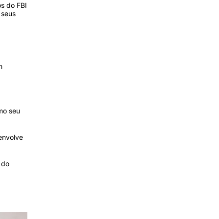
os do FBI
 seus
m
mo seu
envolve
 do