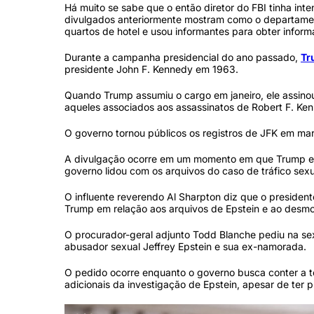
Há muito se sabe que o então diretor do FBI tinha int
divulgados anteriormente mostram como o departament
quartos de hotel e usou informantes para obter inform
Durante a campanha presidencial do ano passado,
Tr
presidente John F. Kennedy em 1963.
Quando Trump assumiu o cargo em janeiro, ele assinou
aqueles associados aos assassinatos de Robert F. Ke
O governo tornou públicos os registros de JFK em mar
A divulgação ocorre em um momento em que Trump enf
governo lidou com os arquivos do caso de tráfico sexua
O influente reverendo Al Sharpton diz que o presiden
Trump em relação aos arquivos de Epstein e ao desmo
O procurador-geral adjunto Todd Blanche pediu na sex
abusador sexual Jeffrey Epstein e sua ex-namorada.
O pedido ocorre enquanto o governo busca conter a t
adicionais da investigação de Epstein, apesar de ter p