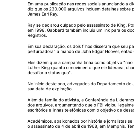
Em uma publicação nas redes sociais anunciando a divu
diz que os 230.000 arquivos incluem detalhes sobre p
James Earl Ray.
Ray se declarou culpado pelo assassinato de King. Po
em 1998. Gabbard também incluiu um link para os doc
Registros.
Em sua declaração, os dois filhos disseram que seu p
perturbadora" a mando de John Edgar Hoover, então d
Eles dizem que a campanha tinha como objetivo "não a
Luther King quanto o movimento que ele liderava, ch
desafiar o status quo".
No início deste ano, advogados do Departamento de Ju
sua data de expiração.
Além da família do ativista, a Conferência da Lideranç
dos arquivos, argumentando que o FBI vigiou ilegalmen
escritórios e linhas telefônicas com o objetivo de de
Acadêmicos, apaixonados por história e jornalistas 
o assassinato de 4 de abril de 1968, em Memphis, Te