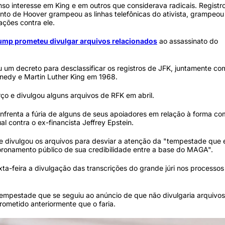
enso interesse em King e em outros que considerava radicais. Registr
o de Hoover grampeou as linhas telefônicas do ativista, grampeou
ações contra ele.
ump prometeu divulgar arquivos relacionados
ao assassinato do
 um decreto para desclassificar os registros de JFK, juntamente co
nnedy e Martin Luther King em 1968.
ço e divulgou alguns arquivos de RFK em abril.
renta a fúria de alguns de seus apoiadores em relação à forma co
l contra o ex-financista Jeffrey Epstein.
te divulgou os arquivos para desviar a atenção da "tempestade que 
ronamento público de sua credibilidade entre a base do MAGA".
ta-feira a divulgação das transcrições do grande júri nos processos
empestade que se seguiu ao anúncio de que não divulgaria arquivos
rometido anteriormente que o faria.