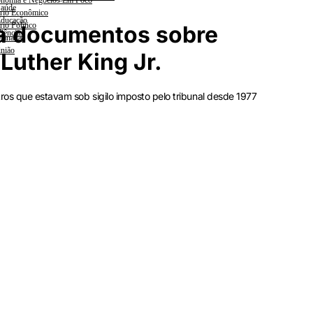
nomia e Negócios Em Foco
aúde
rio Econômico
ducação
rio Político
a documentos sobre
iências
lanada
nião
Luther King Jr.
os que estavam sob sigilo imposto pelo tribunal desde 1977