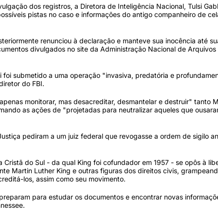
lgação dos registros, a Diretora de Inteligência Nacional, Tulsi Gab
ossíveis pistas no caso e informações do antigo companheiro de cel
steriormente renunciou à declaração e manteve sua inocência até s
umentos divulgados no site da Administração Nacional de Arquivos
ai foi submetido a uma operação "invasiva, predatória e profundame
iretor do FBI.
penas monitorar, mas desacreditar, desmantelar e destruir" tanto M
amando as ações de "projetadas para neutralizar aqueles que ousar
stiça pediram a um juiz federal que revogasse a ordem de sigilo a
a Cristã do Sul - da qual King foi cofundador em 1957 - se opôs à lib
te Martin Luther King e outras figuras dos direitos civis, grampean
sacreditá-los, assim como seu movimento.
se preparam para estudar os documentos e encontrar novas informaçõ
nnessee.