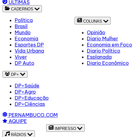
ÚLTIMAS
CADERNOS
Política
COLUNAS
Brasil
Mundo
Opinião
Economia
Diario Mulher
Esportes DP
Economia em Foco
Vida Urbana
Diario Político
Viver
Esplanada
DP Auto
Diario Econômico
DP+
DP+Saúde
DP+Agro
DP+Educação
DP+Ciências
PERNAMBUCO.COM
AQUIPE
IMPRESSO
RÁDIOS