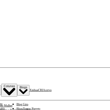
Colunas
Blogs
Xinhua
CRI
Acervo
to
Blog Giro
rio Mulher
gro
Blog Dantas Barreto