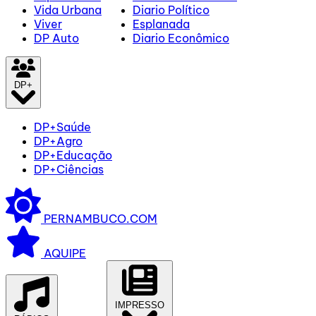
Vida Urbana
Diario Político
Viver
Esplanada
DP Auto
Diario Econômico
DP+
DP+Saúde
DP+Agro
DP+Educação
DP+Ciências
PERNAMBUCO.COM
AQUIPE
IMPRESSO