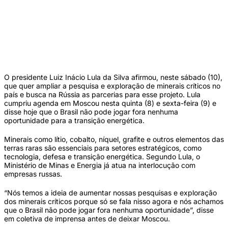
Presidente Lula ao lado do mandatário russo, Putin, em viagem à Rússia. (Ricardo
Stuckert/PR)
O presidente Luiz Inácio Lula da Silva afirmou, neste sábado (10),
que quer ampliar a pesquisa e exploração de minerais críticos no
país e busca na Rússia as parcerias para esse projeto. Lula
cumpriu agenda em Moscou nesta quinta (8) e sexta-feira (9) e
disse hoje que o Brasil não pode jogar fora nenhuma
oportunidade para a transição energética.
Minerais como lítio, cobalto, níquel, grafite e outros elementos das
terras raras são essenciais para setores estratégicos, como
tecnologia, defesa e transição energética. Segundo Lula, o
Ministério de Minas e Energia já atua na interlocução com
empresas russas.
“Nós temos a ideia de aumentar nossas pesquisas e exploração
dos minerais críticos porque só se fala nisso agora e nós achamos
que o Brasil não pode jogar fora nenhuma oportunidade”, disse
em coletiva de imprensa antes de deixar Moscou.