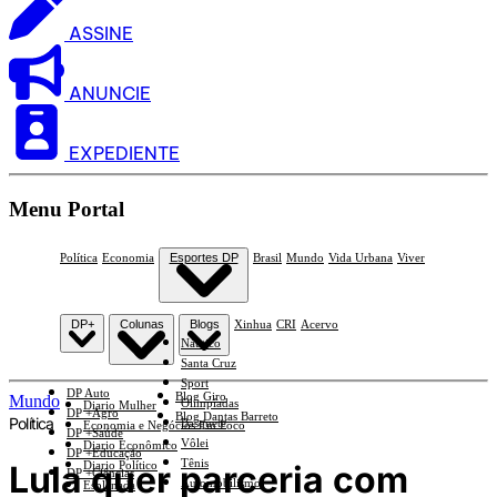
ASSINE
ANUNCIE
EXPEDIENTE
Menu Portal
Política
Economia
Esportes DP
Brasil
Mundo
Vida Urbana
Viver
DP+
Colunas
Blogs
Xinhua
CRI
Acervo
Náutico
Santa Cruz
Sport
DP Auto
Blog Giro
Mundo
Olimpíadas
Diario Mulher
DP +Agro
Blog Dantas Barreto
Política
Basquete
Economia e Negócios Em Foco
DP +Saúde
Vôlei
Diario Econômico
DP +Educação
Tênis
Lula quer parceria com
Diario Político
DP +Ciências
Automobilismo
Esplanada