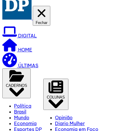
Fechar
DIGITAL
HOME
ÚLTIMAS
CADERNOS
COLUNAS
Política
Brasil
Mundo
Opinião
Economia
Diario Mulher
Esportes DP
Economia em Foco