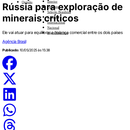
Interior
Opinião
Rússia para exploração de
Feminino
Seleção Brasileira
minerais críticos
E-Sports
Internacional
Nacional
Ele vai atuar para equilibrar a balança comercial entre os dois países
Jogos Escolares
Agência Brasil
Publicado:
10/05/2025 às 15:38