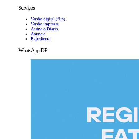
Serviços
Versão digital (flip)
Versão impressa
Assine o Diario
Anuncie
Expediente
WhatsApp DP