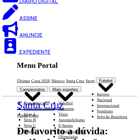
DIARIO DIGITAL
ASSINE
ANUNCIE
EXPEDIENTE
Menu Portal
Últimas
Copa 2026
Náutico
Santa Cruz
Sport
Futebol
Campeonatos
Mais esportes
Interior
Nacional
Santa Cruz
Pernambucano
Voleibol
Internacional
Copa do Nordeste
Basquete
Feminino
Série A
Tênis
Santa Cruz
Seleção Brasileira
Série B
Automobilismo
Série C
E-Sports
De favorito a dúvida:
Série D
Jogos escolares
Olimpíadas