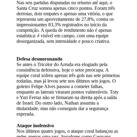
Nas seis partidas disputadas no returno até aqui, o
Santa Cruz somou apenas cinco pontos. Foram três
derrotas, dois empates e apenas uma vitória, o que
representa um aproveitamento de 27,8%, contra os
impressionantes 83,3% registrados no início da
competição. A queda de rendimento não é apenas
estatística: é visível em campo, com uma equipe
desorganizada, sem intensidade e pouco criativa.
Defesa desmoronando
Se antes o Tricolor do Arruda era elogiado pela
consistência defensiva, hoje o setor preocupa. A
equipe coral sofreu apenas três gols nas sete primeiras
rodadas, mas já levou sete nos últimos seis jogos. O
goleiro Felipe Alves passou a cometer falhas,
enquanto as laterais viraram pontos vulneráveis. Toty
e Yuri Ferraz não se firmaram na direita após a saída
de Israel. Do outro lado, Nathan assumiu a
titularidade, mas não conseguiu dar a segurança
esperada.
Ataque inofensivo
Nos últimos quatro jogos, o ataque coral balançou as
redes apenas uma vez. Jogadores como Geovany