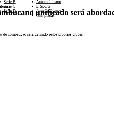
Série B
Automobilismo
leira
Série C
E-Sports
mbucano unificado será abordad
Série D
Jogos escolares
Olimpíadas
 de competição será definido pelos próprios clubes