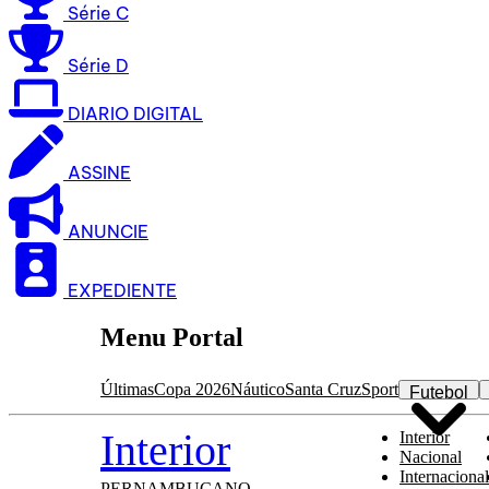
Série C
Série D
DIARIO DIGITAL
ASSINE
ANUNCIE
EXPEDIENTE
Menu Portal
Últimas
Copa 2026
Náutico
Santa Cruz
Sport
Futebol
Interior
Interior
Nacional
Internacional
PERNAMBUCANO