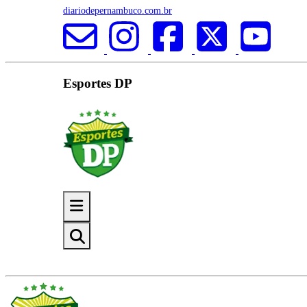
diariodepernambuco.com.br
Esportes DP