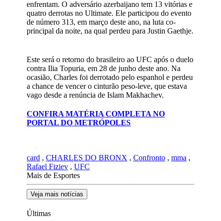
enfrentam. O adversário azerbaijano tem 13 vitórias e
quatro derrotas no Ultimate. Ele participou do evento
de número 313, em março deste ano, na luta co-
principal da noite, na qual perdeu para Justin Gaethje.
Este será o retorno do brasileiro ao UFC após o duelo
contra Ilia Topuria, em 28 de junho deste ano. Na
ocasião, Charles foi derrotado pelo espanhol e perdeu
a chance de vencer o cinturão peso-leve, que estava
vago desde a renúncia de Islam Makhachev.
CONFIRA MATÉRIA COMPLETA NO
PORTAL DO METRÓPOLES
card
,
CHARLES DO BRONX
,
Confronto
,
mma
,
Rafael Fiziev
,
UFC
Mais de Esportes
Veja mais notícias
Últimas