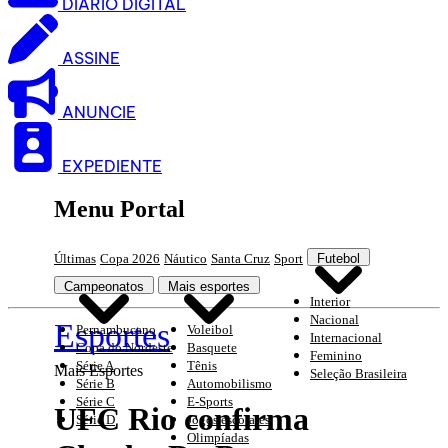
DIARIO DIGITAL
ASSINE
ANUNCIE
EXPEDIENTE
Menu Portal
Últimas
Copa 2026
Náutico
Santa Cruz
Sport
Futebol
Campeonatos
Mais esportes
Interior
Nacional
Esportes
Pernambucano
Voleibol
Internacional
Copa do Nordeste
Basquete
Feminino
Série A
Tênis
Mais Esportes
Seleção Brasileira
Série B
Automobilismo
Série C
E-Sports
UFC Rio confirma
Série D
Jogos escolares
Olimpíadas