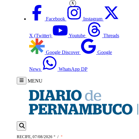
X
Facebook
Instagram
X (Twitter)
Youtube
Threads
Google Discover
Google
News
WhatsApp DP
MENU
RECIFE, 07/08/2026
°
/
°