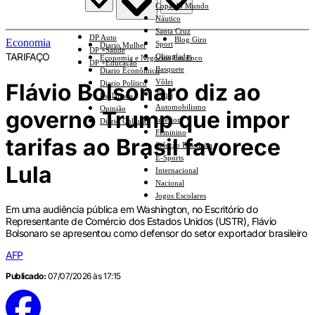
Copa do Mundo
Náutico
Santa Cruz
DP Auto
Blog Giro
Economia
Sport
Diario Mulher
DP +Saúde
TARIFAÇO
Olimpíadas
Economia e Negócios Em Foco
DP +Educação
Basquete
Diario Econômico
Vôlei
Flávio Bolsonaro diz ao
Diario Político
Tênis
Esplanada
Automobilismo
Opinião
governo Trump que impor
Interior
Diario Cultural
Feminino
tarifas ao Brasil favorece
Seleção Brasileira
E-Sports
Lula
Internacional
Nacional
Jogos Escolares
Em uma audiência pública em Washington, no Escritório do
Representante de Comércio dos Estados Unidos (USTR), Flávio
Bolsonaro se apresentou como defensor do setor exportador brasileiro
AFP
Publicado:
07/07/2026 às 17:15