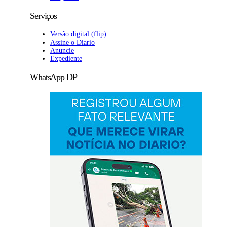
Serviços
Versão digital (flip)
Assine o Diario
Anuncie
Expediente
WhatsApp DP