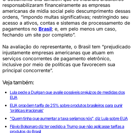
responsabilizaram financeiramente as empresas
americanas de mídia social pelo descumprimento dessas
ordens, “impondo multas significativas; restringindo seu
acesso a ativos, contas e sistemas de processamento de
pagamentos no
Brasil
; e, em pelo menos um caso,
fechando um site por completo”.
Na avaliação do representante, o Brasil tem “prejudicado
injustamente empresas americanas que atuam em
serviços concorrentes de pagamento eletrônico,
inclusive por meio de políticas que favorecem sua
principal concorrente”.
Veja também:
Lula pede a Durigan que avalie possíveis prejuízos de medidas dos
EUA
EUA propõem tarifa de 25% sobre produtos brasileiros para punir
'práticas irracionais'
"Quem tinha que aumentar a taxa seríamos nós", diz Lula sobre EUA
Flávio Bolsonaro diz ter pedido a Trump que não aplicasse tarifas a
produtos do Brasil