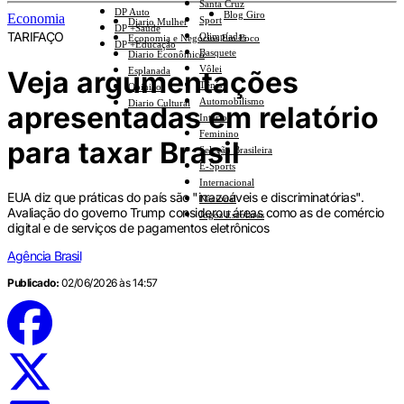
Santa Cruz
DP Auto
Blog Giro
Economia
Sport
Diario Mulher
DP +Saúde
TARIFAÇO
Olimpíadas
Economia e Negócios Em Foco
DP +Educação
Basquete
Diario Econômico
Vôlei
Veja argumentações
Esplanada
Tênis
Opinião
Automobilismo
Diario Cultural
apresentadas em relatório
Interior
Feminino
para taxar Brasil
Seleção Brasileira
E-Sports
Internacional
EUA diz que práticas do país são "irrazoáveis e discriminatórias".
Nacional
Avaliação do governo Trump considerou áreas como as de comércio
Jogos Escolares
digital e de serviços de pagamentos eletrônicos
Agência Brasil
Publicado:
02/06/2026 às 14:57