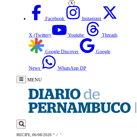
X
Facebook
Instagram
X (Twitter)
Youtube
Threads
Google Discover
Google
News
WhatsApp DP
MENU
RECIFE, 06/08/2026
°
/
°