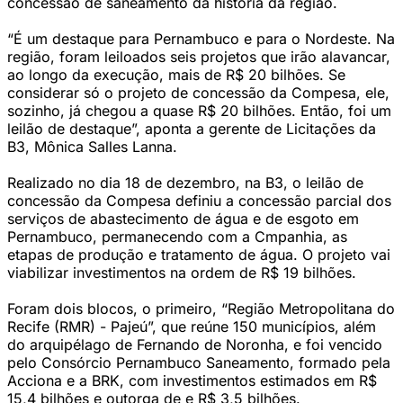
concessão de saneamento da história da região.
“É um destaque para Pernambuco e para o Nordeste. Na
região, foram leiloados seis projetos que irão alavancar,
ao longo da execução, mais de R$ 20 bilhões. Se
considerar só o projeto de concessão da Compesa, ele,
sozinho, já chegou a quase R$ 20 bilhões. Então, foi um
leilão de destaque”, aponta a gerente de Licitações da
B3, Mônica Salles Lanna.
Realizado no dia 18 de dezembro, na B3, o leilão de
concessão da Compesa definiu a concessão parcial dos
serviços de abastecimento de água e de esgoto em
Pernambuco, permanecendo com a Cmpanhia, as
etapas de produção e tratamento de água. O projeto vai
viabilizar investimentos na ordem de R$ 19 bilhões.
Foram dois blocos, o primeiro, “Região Metropolitana do
Recife (RMR) - Pajeú”, que reúne 150 municípios, além
do arquipélago de Fernando de Noronha, e foi vencido
pelo Consórcio Pernambuco Saneamento, formado pela
Acciona e a BRK, com investimentos estimados em R$
15,4 bilhões e outorga de e R$ 3,5 bilhões.