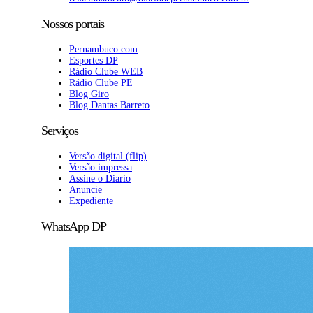
Nossos portais
Pernambuco.com
Esportes DP
Rádio Clube WEB
Rádio Clube PE
Blog Giro
Blog Dantas Barreto
Serviços
Versão digital (flip)
Versão impressa
Assine o Diario
Anuncie
Expediente
WhatsApp DP