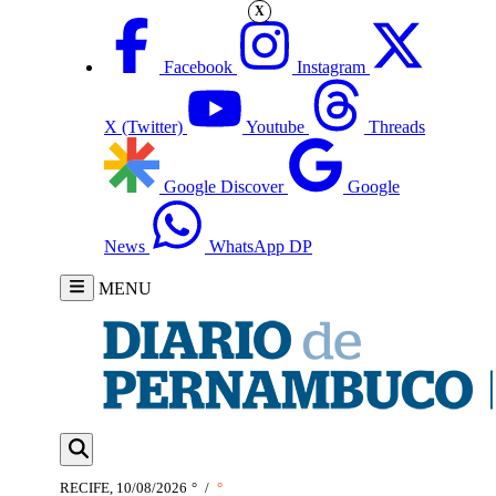
X
Facebook
Instagram
X (Twitter)
Youtube
Threads
Google Discover
Google
News
WhatsApp DP
MENU
RECIFE, 10/08/2026
°
/
°