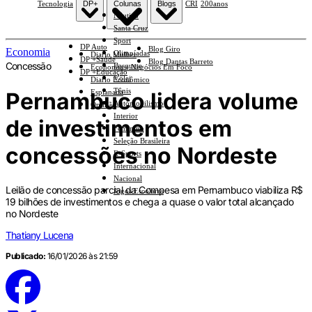
Tecnologia
DP+
Colunas
Blogs
CRI
200anos
Náutico
Santa Cruz
Sport
DP Auto
Blog Giro
Economia
Olimpíadas
Diario Mulher
DP +Saúde
Blog Dantas Barreto
Concessão
Basquete
Economia e Negócios Em Foco
DP +Educação
Vôlei
Diario Econômico
Tênis
Pernambuco lidera volume
Esplanada
Automobilismo
Opinião
Interior
de investimentos em
Feminino
Seleção Brasileira
concessões no Nordeste
E-Sports
Internacional
Nacional
Leilão de concessão parcial da Compesa em Pernambuco viabiliza R$
Jogos Escolares
19 bilhões de investimentos e chega a quase o valor total alcançado
no Nordeste
Thatiany Lucena
Publicado:
16/01/2026 às 21:59