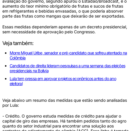
avaliação do governo, segundo apurou o Estadão/Broadcast, é o
aumento do teor mínimo obrigatório de frutas e sucos de frutas
em refrigerantes e bebidas envasadas, o que poderia absorver
parte das frutas como mangas que deixarão de ser exportadas.
Essas medidas dependeriam apenas de um decreto presidencial,
sem necessidade de aprovação pelo Congresso.
Veja também:
Morre Miguel Uribe, senador e pré-candidato que sofreu atentado na
Colômbia
Candidatos de direita lideram pesquisas a uma semana das eleições
presidenciais na Bolívia
Lula tem pressa em aprovar projetos econômicos antes do ano
eleitoral
Veja abaixo um resumo das medidas que estão sendo analisadas
por Lula:
- Crédito. O governo estuda medidas de crédito para ajudar o
capital de giro das empresas. Há também pedidos tanto do agro
quanto do setor industrial para encontrar uma solução aos
contratos de adiantamento de câmbio (ACC). Essa linha é tomada