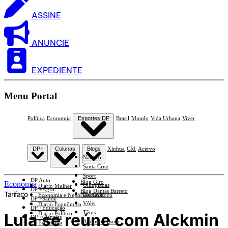
ASSINE
ANUNCIE
EXPEDIENTE
Menu Portal
Política
Economia
Esportes DP
Brasil
Mundo
Vida Urbana
Viver
DP+
Colunas
Blogs
Xinhua
CRI
Acervo
Náutico
Santa Cruz
Sport
DP Auto
Blog Giro
Economia
Olimpíadas
Diario Mulher
DP +Agro
Blog Dantas Barreto
Tarifaço
Basquete
Economia e Negócios Em Foco
DP +Saúde
Vôlei
Diario Econômico
DP +Educação
Tênis
Lula se reúne com Alckmin
Diario Político
DP +Ciências
Automobilismo
Esplanada