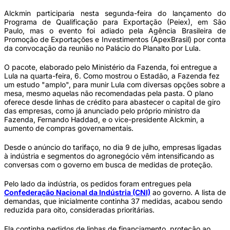
Alckmin participaria nesta segunda-feira do lançamento do
Programa de Qualificação para Exportação (Peiex), em São
Paulo, mas o evento foi adiado pela Agência Brasileira de
Promoção de Exportações e Investimentos (ApexBrasil) por conta
da convocação da reunião no Palácio do Planalto por Lula.
O pacote, elaborado pelo Ministério da Fazenda, foi entregue a
Lula na quarta-feira, 6. Como mostrou o Estadão, a Fazenda fez
um estudo "amplo", para munir Lula com diversas opções sobre a
mesa, mesmo aquelas não recomendadas pela pasta. O plano
oferece desde linhas de crédito para abastecer o capital de giro
das empresas, como já anunciado pelo próprio ministro da
Fazenda, Fernando Haddad, e o vice-presidente Alckmin, a
aumento de compras governamentais.
Desde o anúncio do tarifaço, no dia 9 de julho, empresas ligadas
à indústria e segmentos do agronegócio vêm intensificando as
conversas com o governo em busca de medidas de proteção.
Pelo lado da indústria, os pedidos foram entregues pela
Confederação Nacional da Indústria (CNI)
ao governo. A lista de
demandas, que inicialmente continha 37 medidas, acabou sendo
reduzida para oito, consideradas prioritárias.
Ela continha pedidos de linhas de financiamento, proteção ao