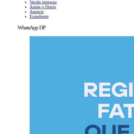
Versão impressa
Assine o Diario
Anuncie
Expediente
WhatsApp DP