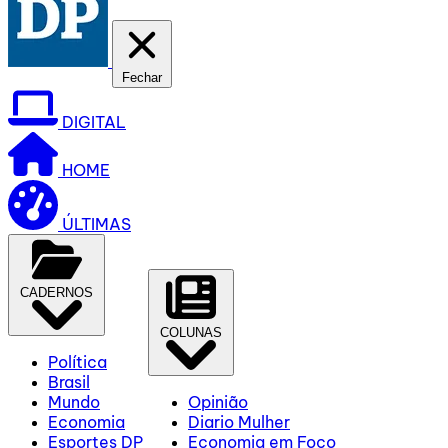
Fechar
DIGITAL
HOME
ÚLTIMAS
CADERNOS
COLUNAS
Política
Brasil
Mundo
Opinião
Economia
Diario Mulher
Esportes DP
Economia em Foco