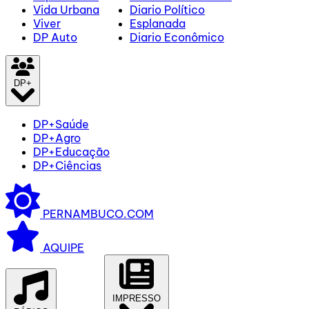
Vida Urbana
Diario Político
Viver
Esplanada
DP Auto
Diario Econômico
DP+
DP+Saúde
DP+Agro
DP+Educação
DP+Ciências
PERNAMBUCO.COM
AQUIPE
IMPRESSO