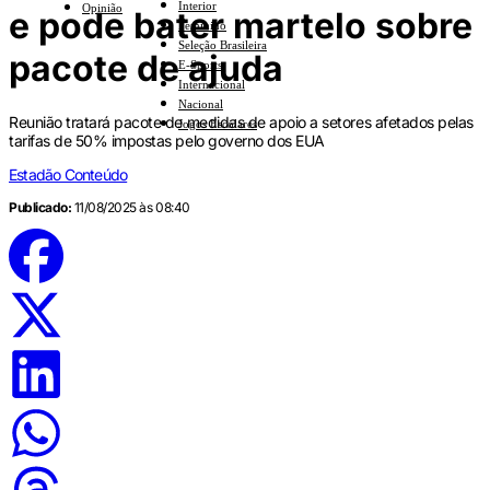
Interior
Opinião
e pode bater martelo sobre
Feminino
Seleção Brasileira
pacote de ajuda
E-Sports
Internacional
Nacional
Reunião tratará pacote de medidas de apoio a setores afetados pelas
Jogos Escolares
tarifas de 50% impostas pelo governo dos EUA
Estadão Conteúdo
Publicado:
11/08/2025 às 08:40