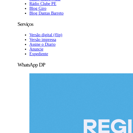
Rádio Clube PE
Blog Giro
Blog Dantas Barreto
Serviços
Versão digital (flip)
Versão impressa
Assine o Diario
Anuncie
Expediente
WhatsApp DP