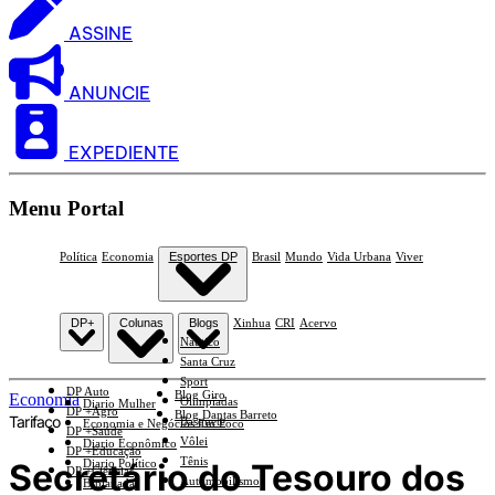
ASSINE
ANUNCIE
EXPEDIENTE
Menu Portal
Política
Economia
Esportes DP
Brasil
Mundo
Vida Urbana
Viver
DP+
Colunas
Blogs
Xinhua
CRI
Acervo
Náutico
Santa Cruz
Sport
DP Auto
Blog Giro
Economia
Olimpíadas
Diario Mulher
DP +Agro
Blog Dantas Barreto
Tarifaço
Basquete
Economia e Negócios Em Foco
DP +Saúde
Vôlei
Diario Econômico
DP +Educação
Tênis
Secretário do Tesouro dos
Diario Político
DP +Ciências
Automobilismo
Esplanada