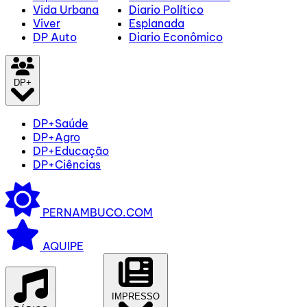
Vida Urbana
Diario Político
Viver
Esplanada
DP Auto
Diario Econômico
DP+
DP+Saúde
DP+Agro
DP+Educação
DP+Ciências
PERNAMBUCO.COM
AQUIPE
IMPRESSO