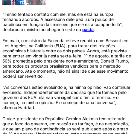
"Tenho tentado contato com ele, mas ele está na Europa,
fechando acordos. A assessoria dele pediu um pouco de
paciência em função das missões que ele está cumprindo lá",
declarou o ministro ao chegar à sede da
pasta
.
Em maio, o ministro da Fazenda esteve reunido com Bessent em
Los Angeles, na Califórnia (EUA), para tratar das relações
econômicas bilaterais entre os dois países. Agora, está prevista
para entrar em vigor já nesta sexta-feira, 1º de agosto, a tarifa de
50% prometida pelo presidente norte-americano, Donald Trump,
para todos os produtos brasileiros vendidos para o mercado
americano. Até o momento, não há sinal de que esse movimento
poderá ser revertido.
"As conversas estão evoluindo e, na minha opinião, vão continuar
evoluindo. Independentemente da decisão que foi tomada pelo
governo dos EUA, ela não vai significar o fim, o término. É o
começo, na minha opinião. É o começo de uma conversa",
afirmou Haddad.
O vice-presidente da República Geraldo Alckmin tem reiterado
que o foco do governo, em relação ao tarifaço, é na negociação,
e que um plano de contingência só será publicado após o prazo
de 1º de agosto. Haddad reforçou este argumento nesta manhã.