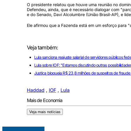
O presidente relatou que houve uma reunião no domingo
Defendeu, ainda, que é necessário dialogar com "par
e do Senado, Davi Alcolumbre (União Brasil-AP), e líd
Ele afirmou que a Fazenda está em um esforço para "
Veja também:
Lula sanciona reajuste salarial de servidores públicos fede
Lula sobre IOF: "Estamos discutindo outras possibilidade
Justiça bloqueia R$ 23,8 milhões de suspeitos de fraude
Haddad
,
IOF
,
Lula
Mais de Economia
Veja mais notícias