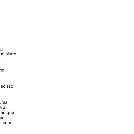
re
ministro
omo
decisão
 uma
a à
acho que
er
ém com