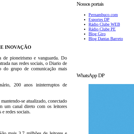
Nossos portais
Pernambuco.com
Esportes DP
Rádio Clube WEB
Rádio Clube PE
Blog Giro
Blog Dantas Barreto
 E INOVAÇÃO
ia de pioneirismo e vanguarda. Do
trada nas redes sociais, o Diario de
rão do grupo de comunicação mais
WhatsApp DP
rio, 200 anos ininterruptos de
 mantendo-se atualizado, conectado
 um canal direto com os leitores
s e redes sociais.
ão mais 3,7 milhões de leitores e