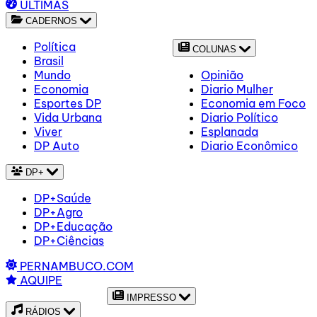
ÚLTIMAS
CADERNOS
Política
COLUNAS
Brasil
Mundo
Opinião
Economia
Diario Mulher
Esportes DP
Economia em Foco
Vida Urbana
Diario Político
Viver
Esplanada
DP Auto
Diario Econômico
DP+
DP+Saúde
DP+Agro
DP+Educação
DP+Ciências
PERNAMBUCO.COM
AQUIPE
IMPRESSO
RÁDIOS