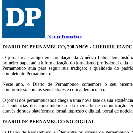
Diario de Pernambuco
DIARIO DE PERNAMBUCO, 200 ANOS - CREDIBILIDADE
O jornal mais antigo em circulação da América Latina tem histór
primeiro papel até a informatização do jornalismo profissional e da en
Pernambuco atua para seguir sua tradição: a qualidade do pad
completo de Pernambuco.
Neste ano, o Diario de Pernambuco comemora o seu bicentená
compromisso com os seus leitores e com a democracia.
O jornal dos pernambucanos chega a uma nova fase da sua existência
às tendências dos consumidores e do mercado de comunicação, em
através de suas plataformas: jornal impresso e digital, portal de notícia
DIARIO DE PERNAMBUCO NO DIGITAL
O Diario de Pernambuco é líder entre os jornais de Pernambuco. S