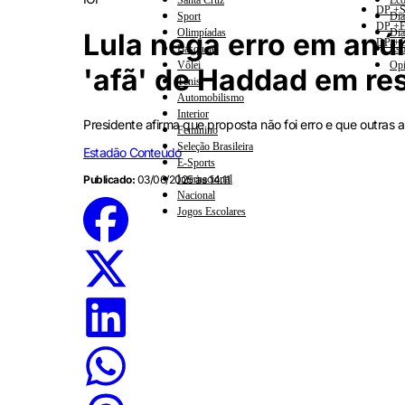
Santa Cruz
Eco
DP +S
Sport
Dia
DP +E
Olimpíadas
Dia
Lula nega erro em anún
DP +C
Basquete
Esp
Vôlei
Opi
'afã' de Haddad em re
Tênis
Automobilismo
Interior
Presidente afirma que proposta não foi erro e que outras
Feminino
Seleção Brasileira
Estadão Conteúdo
E-Sports
Publicado:
03/06/2025 às 14:11
Internacional
Nacional
Jogos Escolares