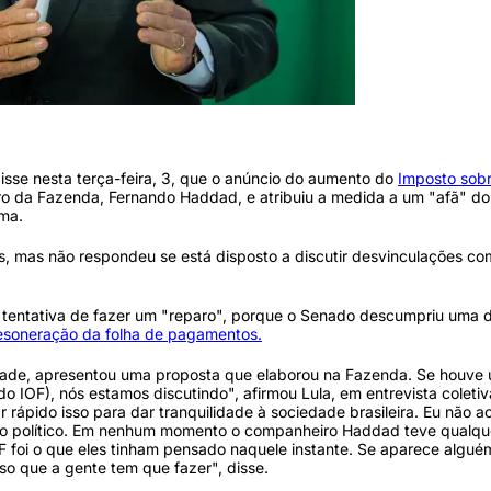
/Agência Brasil)
 disse nesta terça-feira, 3, que o anúncio do aumento do
Imposto sob
tro da Fazenda, Fernando Haddad, e atribuiu a medida a um "afã" do 
ema.
as, mas não respondeu se está disposto a discutir desvinculações c
 tentativa de fazer um "reparo", porque o Senado descumpriu uma 
esoneração da folha de pagamentos.
dade, apresentou uma proposta que elaborou na Fazenda. Se houve
do IOF), nós estamos discutindo", afirmou Lula, em entrevista coletiv
r rápido isso para dar tranquilidade à sociedade brasileira. Eu não 
nto político. Em nenhum momento o companheiro Haddad teve qualqu
F foi o que eles tinham pensado naquele instante. Se aparece algu
isso que a gente tem que fazer", disse.