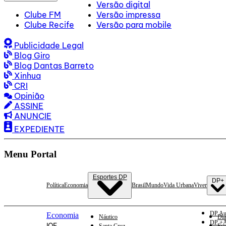
Versão digital
Clube FM
Versão impressa
Clube Recife
Versão para mobile
Publicidade Legal
Blog Giro
Blog Dantas Barreto
Xinhua
CRI
Opinião
ASSINE
ANUNCIE
EXPEDIENTE
Menu Portal
Esportes DP
DP+
Política
Economia
Brasil
Mundo
Vida Urbana
Viver
DP Au
Economia
Náutico
Dia
DP +A
IOF