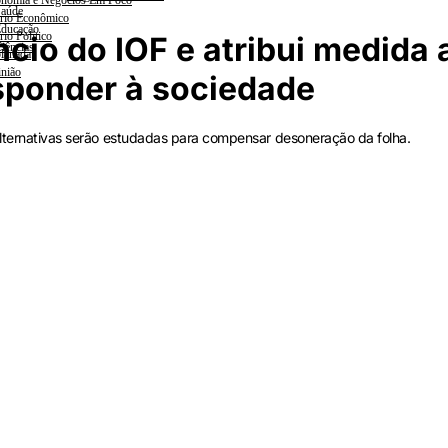
nomia e Negócios Em Foco
aúde
rio Econômico
ducação
rio Político
cio do IOF e atribui medida 
iências
lanada
nião
sponder à sociedade
 alternativas serão estudadas para compensar desoneração da folha.