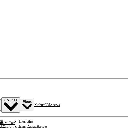
Colunas
Blogs
Xinhua
CRI
Acervo
to
Blog Giro
rio Mulher
gro
Blog Dantas Barreto