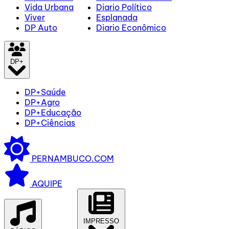
Vida Urbana
Diario Político
Viver
Esplanada
DP Auto
Diario Econômico
DP+
DP+Saúde
DP+Agro
DP+Educação
DP+Ciências
PERNAMBUCO.COM
AQUIPE
IMPRESSO