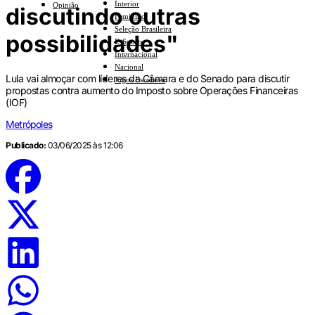
Interior
Opinião
discutindo outras
Feminino
Seleção Brasileira
possibilidades"
E-Sports
Internacional
Nacional
Lula vai almoçar com líderes da Câmara e do Senado para discutir
Jogos Escolares
propostas contra aumento do Imposto sobre Operações Financeiras
(IOF)
Metrópoles
Publicado:
03/06/2025 às 12:06