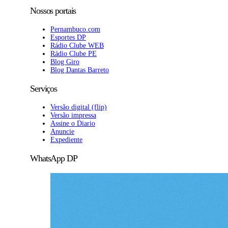
Nossos portais
Pernambuco.com
Esportes DP
Rádio Clube WEB
Rádio Clube PE
Blog Giro
Blog Dantas Barreto
Serviços
Versão digital (flip)
Versão impressa
Assine o Diario
Anuncie
Expediente
WhatsApp DP