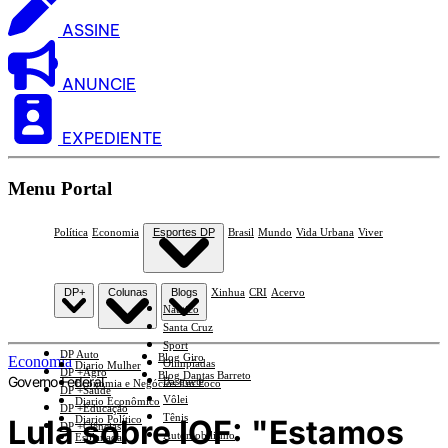
ASSINE
ANUNCIE
EXPEDIENTE
Menu Portal
Política
Economia
Esportes DP
Brasil
Mundo
Vida Urbana
Viver
DP+
Colunas
Blogs
Xinhua
CRI
Acervo
Náutico
Santa Cruz
Sport
DP Auto
Blog Giro
Economia
Olimpíadas
Diario Mulher
DP +Agro
Blog Dantas Barreto
Governo Federal
Basquete
Economia e Negócios Em Foco
DP +Saúde
Vôlei
Diario Econômico
DP +Educação
Tênis
Lula sobre IOF: "Estamos
Diario Político
DP +Ciências
Automobilismo
Esplanada