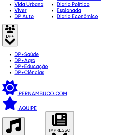
Vida Urbana
Diario Político
Viver
Esplanada
DP Auto
Diario Econômico
DP+
DP+Saúde
DP+Agro
DP+Educação
DP+Ciências
PERNAMBUCO.COM
AQUIPE
IMPRESSO