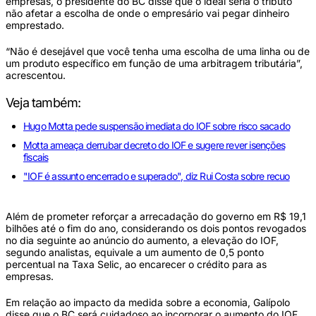
empresas, o presidente do BC disse que o ideal seria o tributo
não afetar a escolha de onde o empresário vai pegar dinheiro
emprestado.
“Não é desejável que você tenha uma escolha de uma linha ou de
um produto específico em função de uma arbitragem tributária”,
acrescentou.
Veja também:
Hugo Motta pede suspensão imediata do IOF sobre risco sacado
Motta ameaça derrubar decreto do IOF e sugere rever isenções
fiscais
"IOF é assunto encerrado e superado", diz Rui Costa sobre recuo
Além de prometer reforçar a arrecadação do governo em R$ 19,1
bilhões até o fim do ano, considerando os dois pontos revogados
no dia seguinte ao anúncio do aumento, a elevação do IOF,
segundo analistas, equivale a um aumento de 0,5 ponto
percentual na Taxa Selic, ao encarecer o crédito para as
empresas.
Em relação ao impacto da medida sobre a economia, Galípolo
disse que o BC será cuidadoso ao incorporar o aumento do IOF