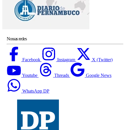
Nossas redes
Facebook
Instagram
X (Twitter)
Youtube
Threads
Google News
WhatsApp DP