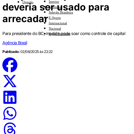
Interior
Opinião
deveria ser usado para
Feminino
Seleção Brasileira
arrecadar
E-Sports
Internacional
Nacional
Para presidente do BC, medida pode soar como controle de capital
Jogos Escolares
Agência Brasil
Publicado:
02/06/2025 às 22:22