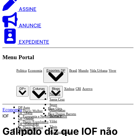
ASSINE
ANUNCIE
EXPEDIENTE
Menu Portal
Política
Economia
Esportes DP
Brasil
Mundo
Vida Urbana
Viver
DP+
Colunas
Blogs
Xinhua
CRI
Acervo
Náutico
Santa Cruz
Sport
DP Auto
Blog Giro
Economia
Olimpíadas
Diario Mulher
DP +Agro
Blog Dantas Barreto
IOF
Basquete
Economia e Negócios Em Foco
DP +Saúde
Vôlei
Diario Econômico
DP +Educação
Tênis
Galípolo diz que IOF não
Diario Político
DP +Ciências
Automobilismo
Esplanada