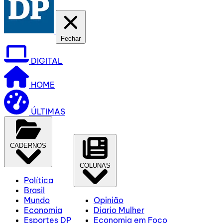
Fechar
DIGITAL
HOME
ÚLTIMAS
CADERNOS
COLUNAS
Política
Brasil
Mundo
Opinião
Economia
Diario Mulher
Esportes DP
Economia em Foco