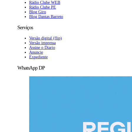
Rádio Clube WEB
Rádio Clube PE
Blog Giro
Blog Dantas Barreto
Serviços
Versão digital (flip)
Versão impressa
Assine o Diario
Anuncie
Expediente
WhatsApp DP