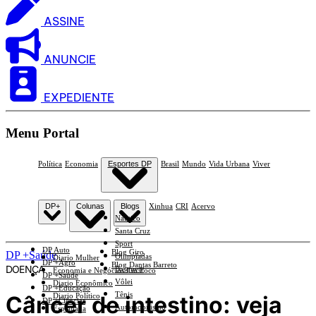
ASSINE
ANUNCIE
EXPEDIENTE
Menu Portal
Política
Economia
Esportes DP
Brasil
Mundo
Vida Urbana
Viver
DP+
Colunas
Blogs
Xinhua
CRI
Acervo
Náutico
Santa Cruz
Sport
DP Auto
Blog Giro
DP +Saúde
Olimpíadas
Diario Mulher
DP +Agro
Blog Dantas Barreto
DOENÇA
Basquete
Economia e Negócios Em Foco
DP +Saúde
Vôlei
Diario Econômico
DP +Educação
Tênis
Câncer de intestino: veja
Diario Político
DP +Ciências
Automobilismo
Esplanada