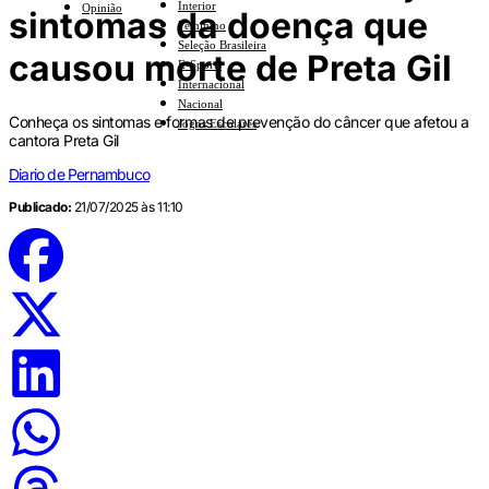
Interior
Opinião
sintomas da doença que
Feminino
Seleção Brasileira
causou morte de Preta Gil
E-Sports
Internacional
Nacional
Conheça os sintomas e formas de prevenção do câncer que afetou a
Jogos Escolares
cantora Preta Gil
Diario de Pernambuco
Publicado:
21/07/2025 às 11:10