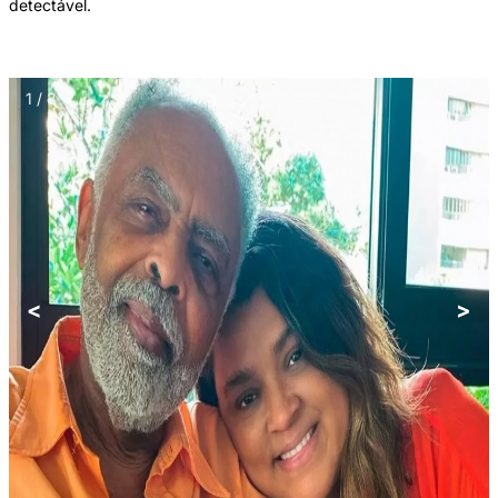
detectável.
1 / 3
<
>