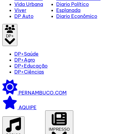
Vida Urbana
Diario Político
Viver
Esplanada
DP Auto
Diario Econômico
DP+
DP+Saúde
DP+Agro
DP+Educação
DP+Ciências
PERNAMBUCO.COM
AQUIPE
IMPRESSO