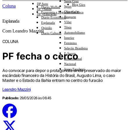
Santa Cruz
DP Auto
Blog Giro
Coluna
Sport
Diario Mulher
DP +Saúde
Olimpíadas
Economia e Negócios Em Foco
DP +Educação
Basquete
Diario Econômico
Esplanada
Vôlei
Esplanada
Tênis
Opinião
Com Leandro Mazzini
Automobilismo
Diario Cultural
Interior
COLUNA
Feminino
Seleção Brasileira
PF fecha o cerco
E-Sports
Internacional
Nacional
Jogos Escolares
Ao convocar para depor o protagonista ainda preservado do maior
escândalo financeiro da História do Brasil, Augusto Lima, o caso
Master e o Estado da Bahia entram no centro do furacão
Leandro Mazzini
Publicado:
29/05/2026 às 06:45