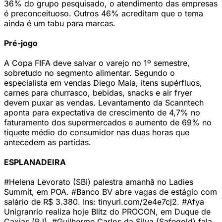
36% do grupo pesquisado, o atendimento das empresas
é preconceituoso. Outros 46% acreditam que o tema
ainda é um tabu para marcas.
Pré-jogo
A Copa FIFA deve salvar o varejo no 1º semestre,
sobretudo no segmento alimentar. Segundo o
especialista em vendas Diego Maia, itens supérfluos,
carnes para churrasco, bebidas, snacks e air fryer
devem puxar as vendas. Levantamento da Scanntech
aponta para expectativa de crescimento de 4,7% no
faturamento dos supermercados e aumento de 69% no
tíquete médio do consumidor nas duas horas que
antecedem as partidas.
ESPLANADEIRA
#Helena Levorato (SBI) palestra amanhã no Ladies
Summit, em POA. #Banco BV abre vagas de estágio com
salário de R$ 3.380. Ins: tinyurl.com/2e4e7cj2. #Afya
Unigranrio realiza hoje Blitz do PROCON, em Duque de
Caxias (RJ). #Guilherme Carlos da Silva (Safegold) fala