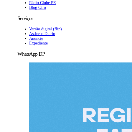
Rádio Clube PE
Blog Giro
Serviços
Versão digital (flip)
Assine o Diario
Anuncie
Expediente
WhatsApp DP