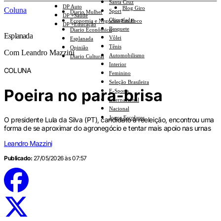
Santa Cruz
DP Auto
Blog Giro
Coluna
Sport
Diario Mulher
DP +Saúde
Olimpíadas
Economia e Negócios Em Foco
DP +Educação
Basquete
Diario Econômico
Esplanada
Vôlei
Esplanada
Tênis
Opinião
Com Leandro Mazzini
Automobilismo
Diario Cultural
Interior
COLUNA
Feminino
Seleção Brasileira
Poeira no para-brisa
E-Sports
Internacional
Nacional
Jogos Escolares
O presidente Lula da Silva (PT), candidato à reeleição, encontrou uma
forma de se aproximar do agronegócio e tentar mais apoio nas urnas
Leandro Mazzini
Publicado:
27/05/2026 às 07:57