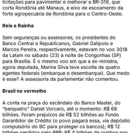
licitações para pavimentar e melhorar a BR-319, que
corta Rondônia até Manaus, e eixo de escoamento da
forte agropecuária de Rondônia para o Centro-Oeste.
Reis e Rainha
Sem seguranças ou assessores, os presidentes do
Banco Central e Republicanos, Gabriel Galípolo e
Marcos Pereira, respectivamente, estavam no voo 3018
da Latam no sábado (23) à noite de Congonhas (SP)
para Brasília. É o mesmo voo em que a ex-ministra,
agora deputada, Marina Silva teve escolta de quatro
agentes federais (embarque e desembarque). Que medo
é esse? A assessoria da parlamentar não comentou.
Brasil no vermelho
A conta na praça do escândalo do Banco Master, do
“banqueiro” Daniel Vorcaro, até o momento: R$ 68
bilhões. Foram prejuízos de R$ 52 bilhões ao Fundo
Garantidor de Crédito (o povo pagará essa, via depósito
compulsório do BC para proteger os bancos); R$ 12
bilhões perdidos pelo BRB; R$ 4 bilhões de rombos nos