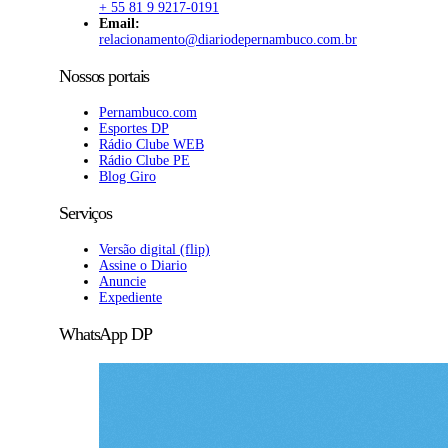
+ 55 81 9 9217-0191
Email:
relacionamento@diariodepernambuco
.com.br
Nossos portais
Pernambuco.com
Esportes DP
Rádio Clube WEB
Rádio Clube PE
Blog Giro
Serviços
Versão digital (flip)
Assine o Diario
Anuncie
Expediente
WhatsApp DP