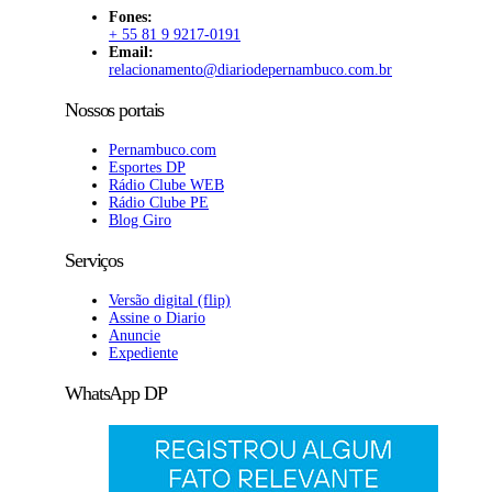
Fones:
+ 55 81 9 9217-0191
Email:
relacionamento@diariodepernambuco
.com.br
Nossos portais
Pernambuco.com
Esportes DP
Rádio Clube WEB
Rádio Clube PE
Blog Giro
Serviços
Versão digital (flip)
Assine o Diario
Anuncie
Expediente
WhatsApp DP