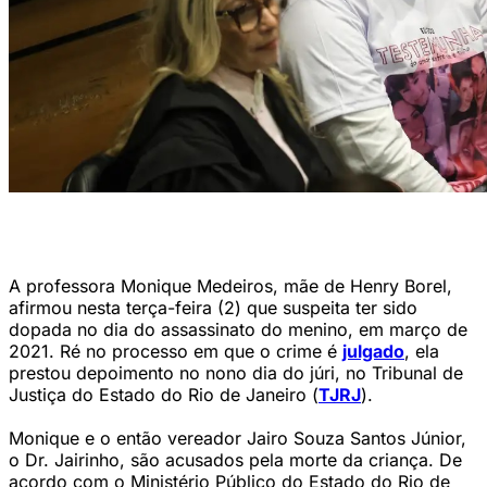
Monique, mãe de Henry Borel, prestou depoimento no nono dia do júri
no TJRJ ( Tomaz Silva/Agência Brasil)
A professora Monique Medeiros, mãe de Henry Borel,
afirmou nesta terça-feira (2) que suspeita ter sido
dopada no dia do assassinato do menino, em março de
2021. Ré no processo em que o crime é
julgado
, ela
prestou depoimento no nono dia do júri, no Tribunal de
Justiça do Estado do Rio de Janeiro (
TJRJ
).
Monique e o então vereador Jairo Souza Santos Júnior,
o Dr. Jairinho, são acusados pela morte da criança. De
acordo com o Ministério Público do Estado do Rio de