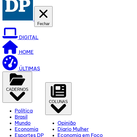
Fechar
DIGITAL
HOME
ÚLTIMAS
CADERNOS
COLUNAS
Política
Brasil
Mundo
Opinião
Economia
Diario Mulher
Esportes DP
Economia em Foco