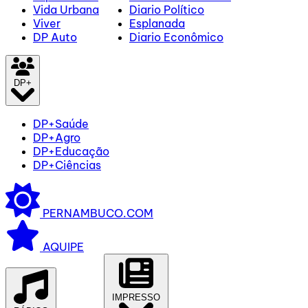
Vida Urbana
Diario Político
Viver
Esplanada
DP Auto
Diario Econômico
DP+
DP+Saúde
DP+Agro
DP+Educação
DP+Ciências
PERNAMBUCO.COM
AQUIPE
IMPRESSO