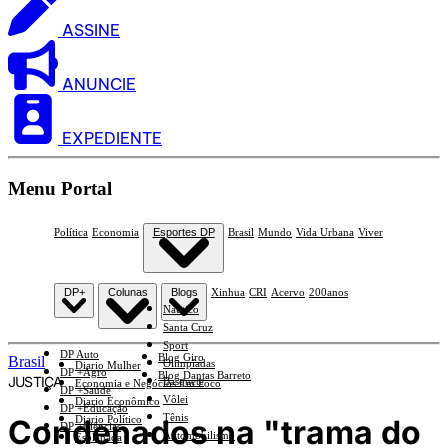
ASSINE
ANUNCIE
EXPEDIENTE
Menu Portal
Política
Economia
Esportes DP
Brasil
Mundo
Vida Urbana
Viver
DP+
Colunas
Blogs
Xinhua
CRI
Acervo
200anos
Náutico
Santa Cruz
Sport
DP Auto
Blog Giro
Brasil
Olimpíadas
Diario Mulher
DP +Agro
Blog Dantas Barreto
JUSTIÇA
Basquete
Economia e Negócios Em Foco
DP +Saúde
Vôlei
Diario Econômico
DP +Educação
Tênis
Condenados na "trama do
Diario Político
DP +Ciências
Automobilismo
Esplanada