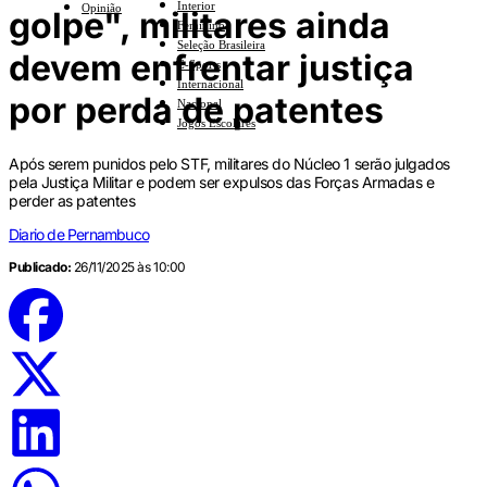
Interior
Opinião
golpe", militares ainda
Feminino
Seleção Brasileira
devem enfrentar justiça
E-Sports
Internacional
por perda de patentes
Nacional
Jogos Escolares
Após serem punidos pelo STF, militares do Núcleo 1 serão julgados
pela Justiça Militar e podem ser expulsos das Forças Armadas e
perder as patentes
Diario de Pernambuco
Publicado:
26/11/2025 às 10:00