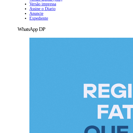
Versão impressa
Assine o Diario
Anuncie
Expediente
WhatsApp DP