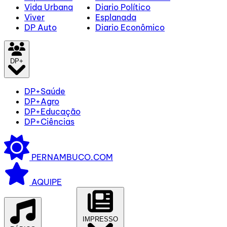
Vida Urbana
Diario Político
Viver
Esplanada
DP Auto
Diario Econômico
DP+
DP+Saúde
DP+Agro
DP+Educação
DP+Ciências
PERNAMBUCO.COM
AQUIPE
IMPRESSO