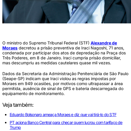
Ministro do STF Alexandre Moraes (Fellipe Sampaio /STF)
O ministro do Supremo Tribunal Federal (STF)
Alexandre de
Moraes
decretou a prisão preventiva de Iraci Nagoshi, 71 anos,
condenada por participar dos atos de depredação na Praça dos
Três Poderes, em 8 de Janeiro. Iraci cumpria prisão domiciliar,
mas descumpriu as medidas cautelares quase mil vezes.
Dados da Secretaria da Administração Penitenciária de São Paulo
(Seape-SP) indicam que Iraci violou as regras impostas por
Moraes em 949 ocasiões, por motivos como ultrapassar a área
permitida, ausência de sinal de GPS e bateria descarregada do
equipamento de monitoramento.
Veja também:
Eduardo Bolsonaro ameaça Moraes e diz que vai tirá-lo do STF
PT aciona Banco Central para checar quem lucrou com tarifaço de
Trump