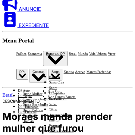
ANUNCIE
EXPEDIENTE
Menu Portal
Política
Economia
Esportes DP
Brasil
Mundo
Vida Urbana
Viver
DP+
Colunas
Blogs
Xinhua
Acervo
Marcas Preferidas
Náutico
Santa Cruz
Sport
DP Auto
Blog Giro
Olimpíadas
Diario Mulher
Brasil
DP +Agro
Blog Dantas Barreto
Basquete
Economia e Negócios Em Foco
DESCUMPRIMENTO
DP +Saúde
Vôlei
Diario Econômico
DP +Educação
Tênis
Diario Político
DP +Ciências
Moraes manda prender
Automobilismo
Esplanada
Interior
Opinião
mulher que furou
Feminino
Seleção Brasileira