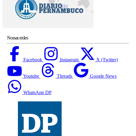
Nossas redes
Facebook
Instagram
X (Twitter)
Youtube
Threads
Google News
WhatsApp DP