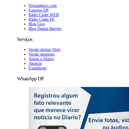
Pernambuco.com
Esportes DP
Rádio Clube WEB
Rádio Clube PE
Blog Giro
Blog Dantas Barreto
Serviços
Versão digital (flip)
Versão impressa
Assine o Diario
Anuncie
Expediente
WhatsApp DP