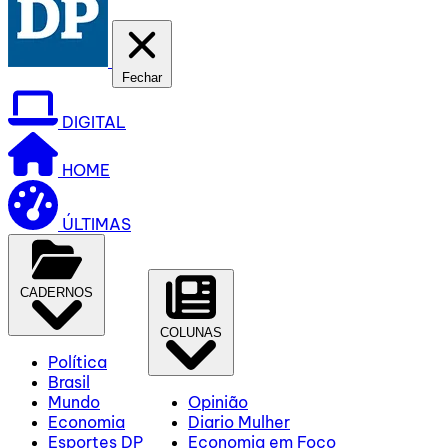
Fechar
DIGITAL
HOME
ÚLTIMAS
CADERNOS
COLUNAS
Política
Brasil
Mundo
Opinião
Economia
Diario Mulher
Esportes DP
Economia em Foco