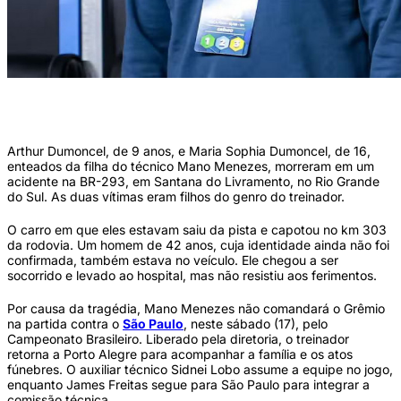
Mano Menezes é liberado de jogo do Grêmio contra o São Paulo após tragédia
familiar (Max Fanzoi/AGIF)
Arthur Dumoncel, de 9 anos, e Maria Sophia Dumoncel, de 16,
enteados da filha do técnico Mano Menezes, morreram em um
acidente na BR-293, em Santana do Livramento, no Rio Grande
do Sul. As duas vítimas eram filhos do genro do treinador.
O carro em que eles estavam saiu da pista e capotou no km 303
da rodovia. Um homem de 42 anos, cuja identidade ainda não foi
confirmada, também estava no veículo. Ele chegou a ser
socorrido e levado ao hospital, mas não resistiu aos ferimentos.
Por causa da tragédia, Mano Menezes não comandará o Grêmio
na partida contra o
São Paulo
, neste sábado (17), pelo
Campeonato Brasileiro. Liberado pela diretoria, o treinador
retorna a Porto Alegre para acompanhar a família e os atos
fúnebres. O auxiliar técnico Sidnei Lobo assume a equipe no jogo,
enquanto James Freitas segue para São Paulo para integrar a
comissão técnica.