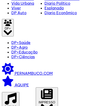
Vida Urbana
Diario Político
Viver
Esplanada
DP Auto
Diario Econômico
DP+
DP+Saúde
DP+Agro
DP+Educação
DP+Ciências
PERNAMBUCO.COM
AQUIPE
IMPRESSO