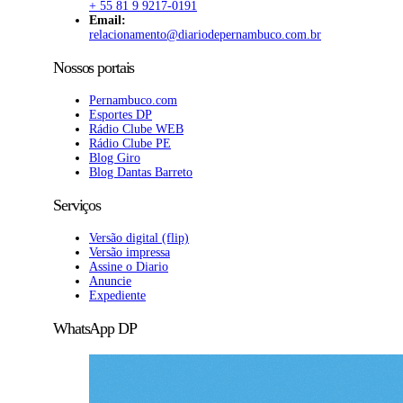
+ 55 81 9 9217-0191
Email:
relacionamento@diariodepernambuco.com.br
Nossos portais
Pernambuco.com
Esportes DP
Rádio Clube WEB
Rádio Clube PE
Blog Giro
Blog Dantas Barreto
Serviços
Versão digital (flip)
Versão impressa
Assine o Diario
Anuncie
Expediente
WhatsApp DP