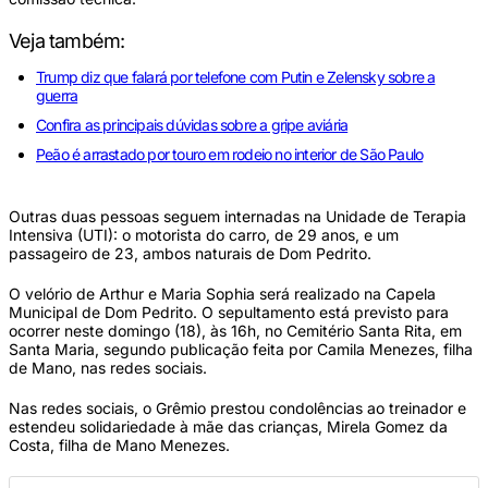
Veja também:
Trump diz que falará por telefone com Putin e Zelensky sobre a
guerra
Confira as principais dúvidas sobre a gripe aviária
Peão é arrastado por touro em rodeio no interior de São Paulo
Outras duas pessoas seguem internadas na Unidade de Terapia
Intensiva (UTI): o motorista do carro, de 29 anos, e um
passageiro de 23, ambos naturais de Dom Pedrito.
O velório de Arthur e Maria Sophia será realizado na Capela
Municipal de Dom Pedrito. O sepultamento está previsto para
ocorrer neste domingo (18), às 16h, no Cemitério Santa Rita, em
Santa Maria, segundo publicação feita por Camila Menezes, filha
de Mano, nas redes sociais.
Nas redes sociais, o Grêmio prestou condolências ao treinador e
estendeu solidariedade à mãe das crianças, Mirela Gomez da
Costa, filha de Mano Menezes.