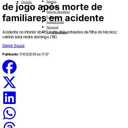
Interior
Opinião
de jogo após morte de
Feminino
Seleção Brasileira
familiares em acidente
E-Sports
Internacional
Nacional
Acidente no interior do RS mata dois enteados da filha do técnico;
Jogos Escolares
velório será neste domingo (18)
Derick Souza
Publicado:
17/05/2025 às 17:37