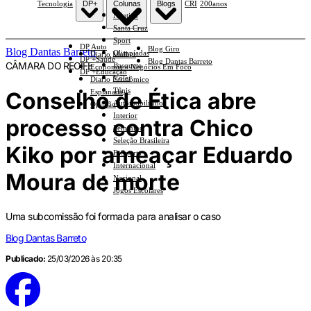
Tecnologia
DP+
Colunas
Blogs
CRI
200anos
Náutico
Santa Cruz
Sport
DP Auto
Blog Giro
Blog Dantas Barreto
Olimpíadas
Diario Mulher
DP +Saúde
Blog Dantas Barreto
CÂMARA DO RECIFE
Basquete
Economia e Negócios Em Foco
DP +Educação
Vôlei
Diario Econômico
Tênis
Conselho de Ética abre
Esplanada
Automobilismo
Opinião
Interior
processo contra Chico
Feminino
Seleção Brasileira
Kiko por ameaçar Eduardo
E-Sports
Internacional
Moura de morte
Nacional
Jogos Escolares
Uma subcomissão foi formada para analisar o caso
Blog Dantas Barreto
Publicado:
25/03/2026 às 20:35