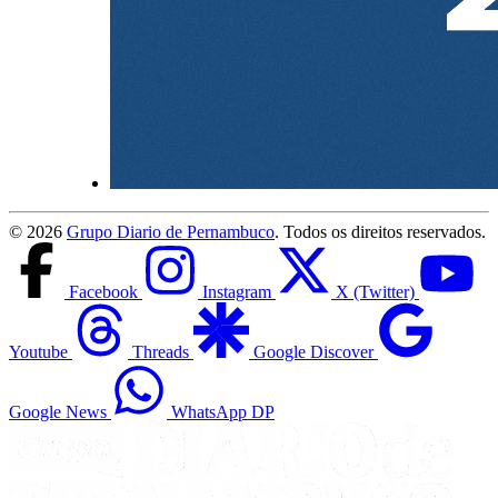
©
2026
Grupo Diario de Pernambuco
. Todos os direitos reservados.
Facebook
Instagram
X (Twitter)
Youtube
Threads
Google Discover
Google News
WhatsApp DP