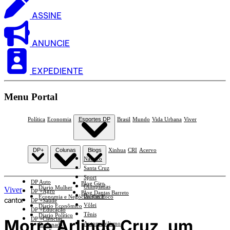
ASSINE
ANUNCIE
EXPEDIENTE
Menu Portal
Política
Economia
Esportes DP
Brasil
Mundo
Vida Urbana
Viver
DP+
Colunas
Blogs
Xinhua
CRI
Acervo
Náutico
Santa Cruz
Sport
DP Auto
Blog Giro
Olimpíadas
Diario Mulher
Viver
DP +Agro
Blog Dantas Barreto
Basquete
Economia e Negócios Em Foco
cantor
DP +Saúde
Vôlei
Diario Econômico
DP +Educação
Tênis
Diario Político
DP +Ciências
Morre Arlindo Cruz, um
Automobilismo
Esplanada