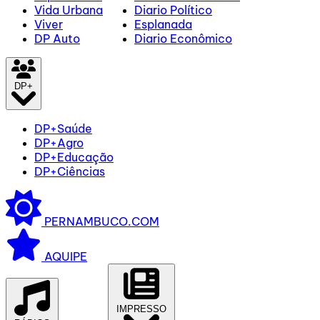
Vida Urbana
Diario Político
Viver
Esplanada
DP Auto
Diario Econômico
DP+
DP+Saúde
DP+Agro
DP+Educação
DP+Ciências
PERNAMBUCO.COM
AQUIPE
IMPRESSO