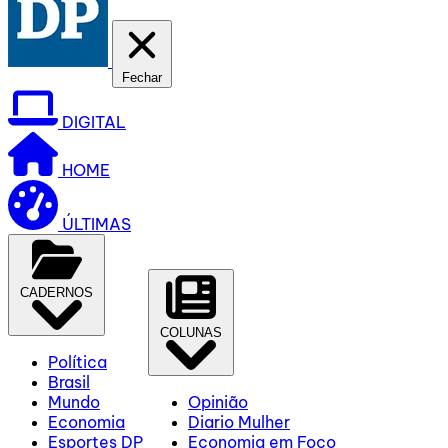
Fechar
DIGITAL
HOME
ÚLTIMAS
CADERNOS
COLUNAS
Política
Brasil
Mundo
Opinião
Economia
Diario Mulher
Esportes DP
Economia em Foco