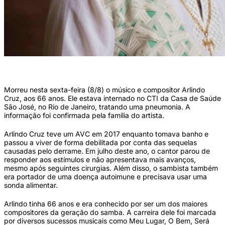
Arlindo Cruz sofreu um AVC hemorrágico em abril de 2017. Foto: Divulgação ()
Morreu nesta sexta-feira (8/8) o músico e compositor Arlindo
Cruz, aos 66 anos. Ele estava internado no CTI da Casa de Saúde
São José, no Rio de Janeiro, tratando uma pneumonia. A
informação foi confirmada pela família do artista.
Arlindo Cruz teve um AVC em 2017 enquanto tomava banho e
passou a viver de forma debilitada por conta das sequelas
causadas pelo derrame. Em julho deste ano, o cantor parou de
responder aos estímulos e não apresentava mais avanços,
mesmo após seguintes cirurgias. Além disso, o sambista também
era portador de uma doença autoimune e precisava usar uma
sonda alimentar.
Arlindo tinha 66 anos e era conhecido por ser um dos maiores
compositores da geração do samba. A carreira dele foi marcada
por diversos sucessos musicais como Meu Lugar, O Bem, Será