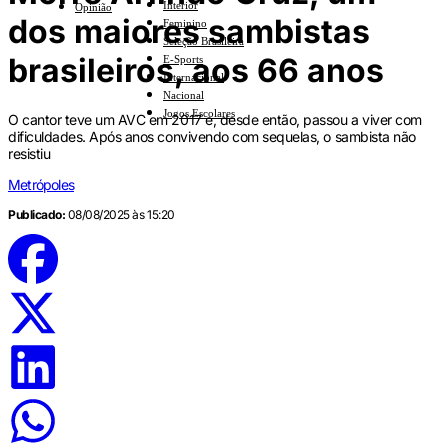
Interior
Opinião
dos maiores sambistas
Feminino
Seleção Brasileira
brasileiros, aos 66 anos
E-Sports
Internacional
Nacional
Jogos Escolares
O cantor teve um AVC em 2017 e, desde então, passou a viver com
dificuldades. Após anos convivendo com sequelas, o sambista não
resistiu
Metrópoles
Publicado:
08/08/2025 às 15:20