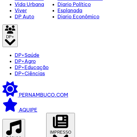
Vida Urbana
Diario Político
Viver
Esplanada
DP Auto
Diario Econômico
DP+
DP+Saúde
DP+Agro
DP+Educação
DP+Ciências
PERNAMBUCO.COM
AQUIPE
IMPRESSO