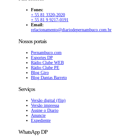
Fones:
+ 55 81 3320-2020
+ 55 81 9 9217-0191
Email:
relacionamento@diariodepernambuco.com.br
Nossos portais
Pernambuco.com
Esportes DP
Rádio Clube WEB
Rádio Clube PE
Blog Giro
Blog Dantas Barreto
Serviços
Versão digital (flip)
Versão impressa
Assine o Diario
Anuncie
Expediente
WhatsApp DP