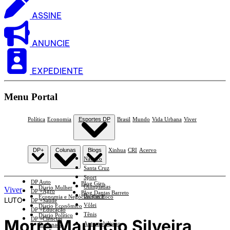
ASSINE
ANUNCIE
EXPEDIENTE
Menu Portal
Política
Economia
Esportes DP
Brasil
Mundo
Vida Urbana
Viver
DP+
Colunas
Blogs
Xinhua
CRI
Acervo
Náutico
Santa Cruz
Sport
DP Auto
Blog Giro
Olimpíadas
Diario Mulher
Viver
DP +Agro
Blog Dantas Barreto
Basquete
Economia e Negócios Em Foco
LUTO
DP +Saúde
Vôlei
Diario Econômico
DP +Educação
Tênis
Diario Político
DP +Ciências
Morre Mauricio Silveira,
Automobilismo
Esplanada