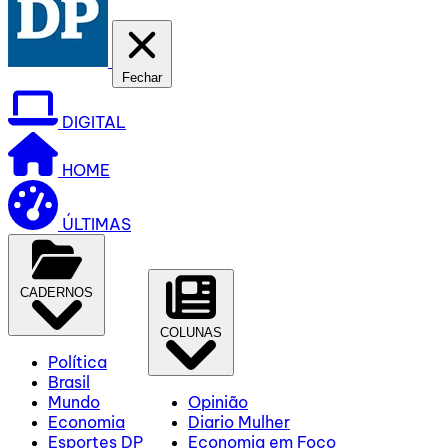
Fechar
DIGITAL
HOME
ÚLTIMAS
CADERNOS
COLUNAS
Política
Brasil
Mundo
Opinião
Economia
Diario Mulher
Esportes DP
Economia em Foco