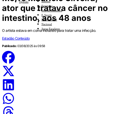
Interior
Opinião
ator que tratava câncer no
Feminino
Seleção Brasileira
intestino, aos 48 anos
E-Sports
Internacional
Nacional
Jogos Escolares
O artista estava em coma induzido para tratar uma infecção.
Estadão Conteúdo
Publicado:
03/08/2025 às 09:58