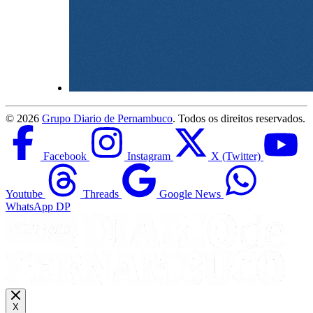
©
2026
Grupo Diario de Pernambuco
. Todos os direitos reservados.
Facebook
Instagram
X (Twitter)
Youtube
Threads
Google News
WhatsApp DP
X