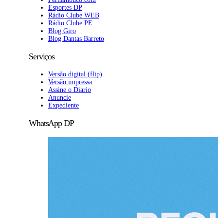
Esportes DP
Rádio Clube WEB
Rádio Clube PE
Blog Giro
Blog Dantas Barreto
Serviços
Versão digital (flip)
Versão impressa
Assine o Diario
Anuncie
Expediente
WhatsApp DP