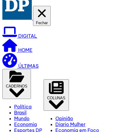
Fechar
DIGITAL
HOME
ÚLTIMAS
CADERNOS
COLUNAS
Política
Brasil
Mundo
Opinião
Economia
Diario Mulher
Esportes DP
Economia em Foco