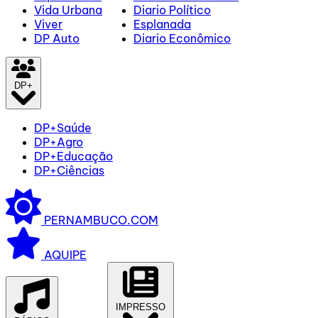
Vida Urbana
Diario Político
Viver
Esplanada
DP Auto
Diario Econômico
DP+
DP+Saúde
DP+Agro
DP+Educação
DP+Ciências
PERNAMBUCO.COM
AQUIPE
IMPRESSO