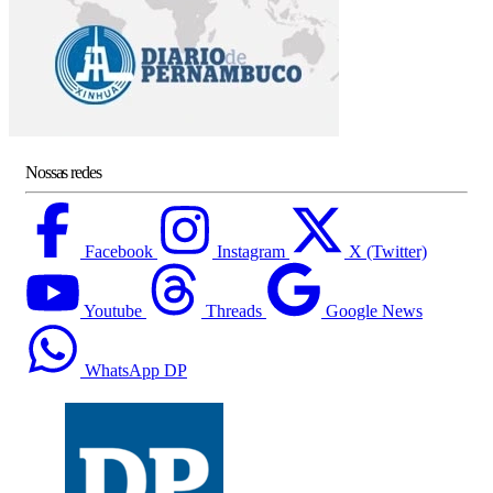
Nossas redes
Facebook
Instagram
X (Twitter)
Youtube
Threads
Google News
WhatsApp DP