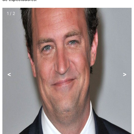
1 / 2
<
>