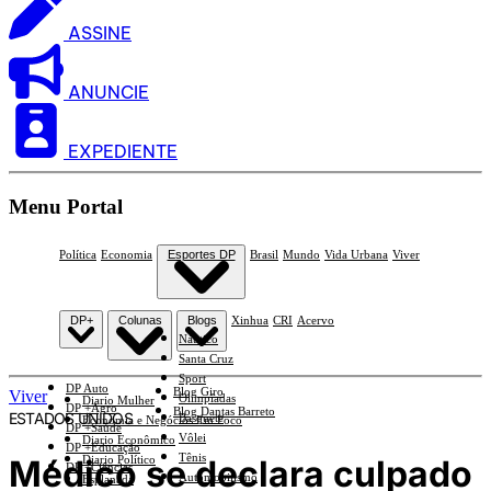
ASSINE
ANUNCIE
EXPEDIENTE
Menu Portal
Política
Economia
Esportes DP
Brasil
Mundo
Vida Urbana
Viver
DP+
Colunas
Blogs
Xinhua
CRI
Acervo
Náutico
Santa Cruz
Sport
DP Auto
Blog Giro
Viver
Olimpíadas
Diario Mulher
DP +Agro
Blog Dantas Barreto
ESTADOS UNIDOS
Basquete
Economia e Negócios Em Foco
DP +Saúde
Vôlei
Diario Econômico
DP +Educação
Tênis
Médico se declara culpado
Diario Político
DP +Ciências
Automobilismo
Esplanada