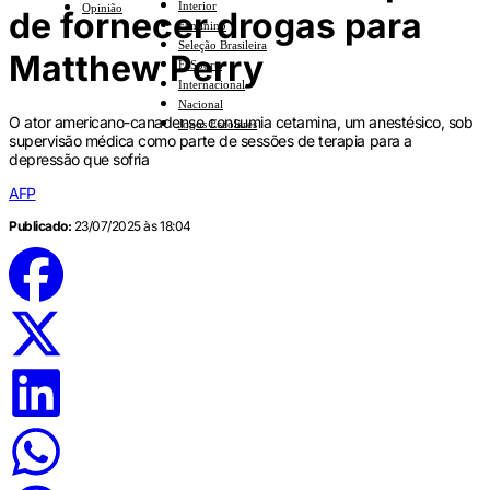
Interior
Opinião
de fornecer drogas para
Feminino
Seleção Brasileira
Matthew Perry
E-Sports
Internacional
Nacional
O ator americano-canadense consumia cetamina, um anestésico, sob
Jogos Escolares
supervisão médica como parte de sessões de terapia para a
depressão que sofria
AFP
Publicado:
23/07/2025 às 18:04