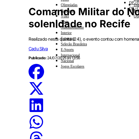
DP +E
Olimpíadas
Dia
Comando Militar do No
DP +C
Basquete
Esp
Vôlei
Opi
solenidade no Recife
Tênis
Automobilismo
Interior
Realizado nesta quinta (24), o evento contou com homen
Feminino
Seleção Brasileira
Cadu Silva
E-Sports
Internacional
Publicado:
24/07/2025 às 13:56
Nacional
Jogos Escolares