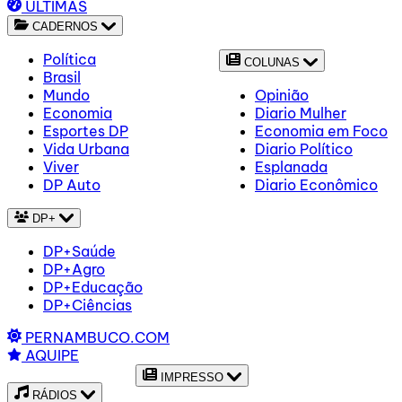
ÚLTIMAS
CADERNOS
Política
COLUNAS
Brasil
Mundo
Opinião
Economia
Diario Mulher
Esportes DP
Economia em Foco
Vida Urbana
Diario Político
Viver
Esplanada
DP Auto
Diario Econômico
DP+
DP+Saúde
DP+Agro
DP+Educação
DP+Ciências
PERNAMBUCO.COM
AQUIPE
IMPRESSO
RÁDIOS