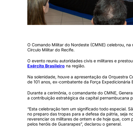
General Ribeiro presidiu solenidade do Comando Militar do Nordeste 
O Comando Militar do Nordeste (CMNE) celebrou, na m
Círculo Militar do Recife.
O evento reuniu autoridades civis e militares e prest
Exército Brasileiro
na região.
Na solenidade, houve a apresentação da Orquestra C
de 101 anos, ex-combatente da Força Expedicionária B
Durante a cerimônia, o comandante do CMNE, General M
a contribuição estratégica da capital pernambucana par
“Esta celebração tem um significado todo especial. Sã
no preparo das tropas para a defesa da pátria, seja
reverenciar os militares de ontem e de hoje que, com 
pelos heróis de Guararapes”, declarou o general.