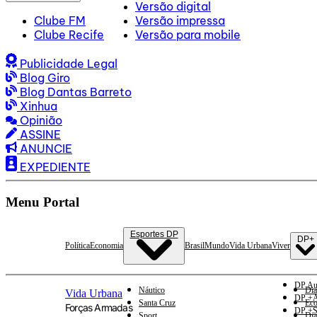
Versão digital
Clube FM
Versão impressa
Clube Recife
Versão para mobile
Publicidade Legal
Blog Giro
Blog Dantas Barreto
Xinhua
Opinião
ASSINE
ANUNCIE
EXPEDIENTE
Menu Portal
Esportes DP
DP+
Política
Economia
Brasil
Mundo
Vida Urbana
Viver
DP Au
Náutico
Dia
Vida Urbana
DP +A
Santa Cruz
Eco
Forças Armadas
DP +S
Sport
Dia