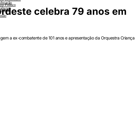
ducação
rio Político
rdeste celebra 79 anos em
iências
lanada
nião
agem a ex-combatente de 101 anos e apresentação da Orquestra Criança