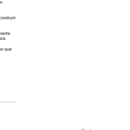
no
conduzir
amente
uza.
ão que