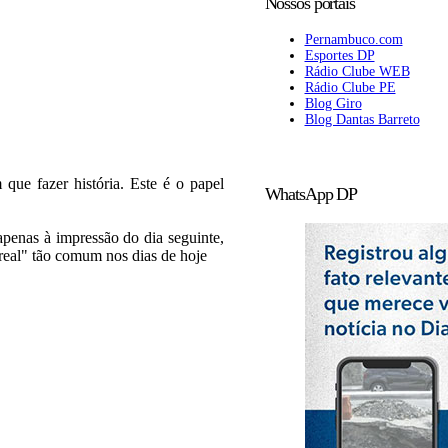
Nossos portais
Pernambuco.com
Esportes DP
Rádio Clube WEB
Rádio Clube PE
Blog Giro
Blog Dantas Barreto
que fazer história. Este é o papel
WhatsApp DP
 apenas à impressão do dia seguinte,
real" tão comum nos dias de hoje