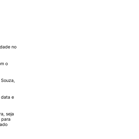
idade no
om o
 Souza,
 data e
a, seja
 para
xado