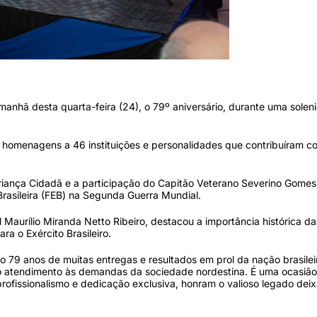
(Rafael Vieira/DP)
anhã desta quarta-feira (24), o 79º aniversário, durante uma solen
ou homenagens a 46 instituições e personalidades que contribuíram c
riança Cidadã e a participação do Capitão Veterano Severino Gomes
rasileira (FEB) na Segunda Guerra Mundial.
aurílio Miranda Netto Ribeiro, destacou a importância histórica da
a o Exército Brasileiro.
o 79 anos de muitas entregas e resultados em prol da nação brasileir
 no atendimento às demandas da sociedade nordestina. É uma ocasião
profissionalismo e dedicação exclusiva, honram o valioso legado dei