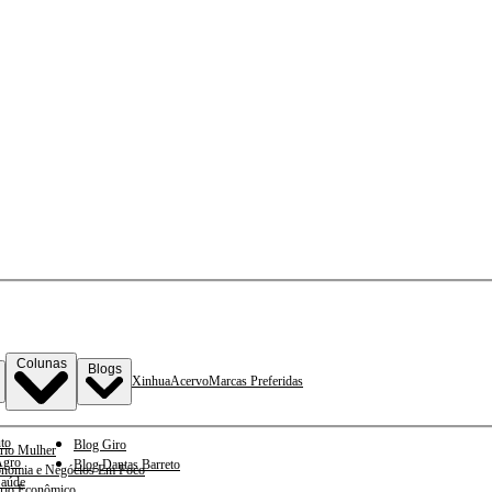
Colunas
Blogs
Xinhua
Acervo
Marcas Preferidas
to
Blog Giro
rio Mulher
gro
Blog Dantas Barreto
nomia e Negócios Em Foco
aúde
rio Econômico