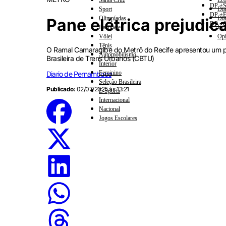
Santa Cruz
Eco
DP +S
Sport
Dia
DP +E
Olimpíadas
Dia
Pane elétrica prejudic
DP +C
Basquete
Esp
Vôlei
Opi
Tênis
O Ramal Camaragibe do Metrô do Recife apresentou um pro
Automobilismo
Brasileira de Trens Urbanos (CBTU)
Interior
Feminino
Diario de Pernambuco
Seleção Brasileira
Publicado:
02/07/2025 às 13:21
E-Sports
Internacional
Nacional
Jogos Escolares