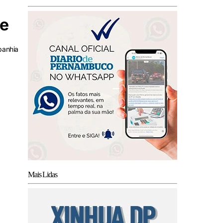
fe
panhia
Mais Lidas