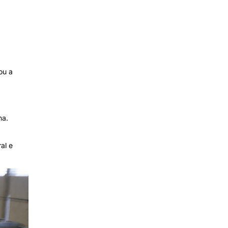
ou a
na.
al e