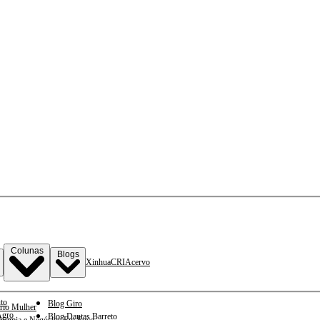
Colunas
Blogs
Xinhua
CRI
Acervo
to
Blog Giro
rio Mulher
gro
Blog Dantas Barreto