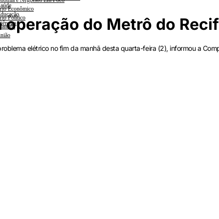
nomia e Negócios Em Foco
aúde
rio Econômico
ducação
rio Político
a operação do Metrô do Reci
iências
lanada
nião
blema elétrico no fim da manhã desta quarta-feira (2), informou a Com