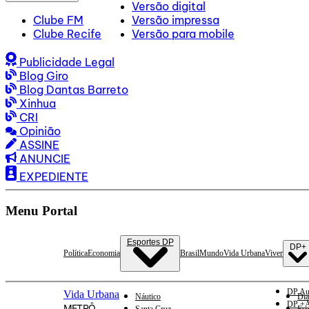
Versão digital
Clube FM
Versão impressa
Clube Recife
Versão para mobile
Publicidade Legal
Blog Giro
Blog Dantas Barreto
Xinhua
CRI
Opinião
ASSINE
ANUNCIE
EXPEDIENTE
Menu Portal
Esportes DP
DP+
Política
Economia
Brasil
Mundo
Vida Urbana
Viver
DP Au
Vida Urbana
Náutico
Dia
DP +A
METRÔ