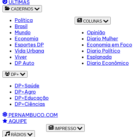
ÚLTIMAS
CADERNOS
Política
COLUNAS
Brasil
Mundo
Opinião
Economia
Diario Mulher
Esportes DP
Economia em Foco
Vida Urbana
Diario Político
Viver
Esplanada
DP Auto
Diario Econômico
DP+
DP+Saúde
DP+Agro
DP+Educação
DP+Ciências
PERNAMBUCO.COM
AQUIPE
IMPRESSO
RÁDIOS