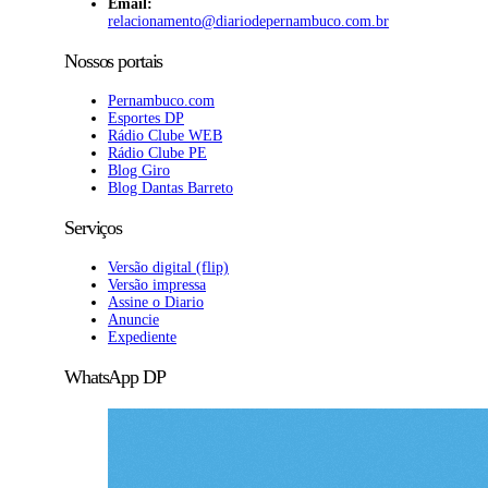
Email:
relacionamento@diariodepernambuco.com.br
Nossos portais
Pernambuco.com
Esportes DP
Rádio Clube WEB
Rádio Clube PE
Blog Giro
Blog Dantas Barreto
Serviços
Versão digital (flip)
Versão impressa
Assine o Diario
Anuncie
Expediente
WhatsApp DP