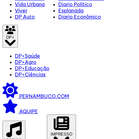
Vida Urbana
Diario Político
Viver
Esplanada
DP Auto
Diario Econômico
DP+
DP+Saúde
DP+Agro
DP+Educação
DP+Ciências
PERNAMBUCO.COM
AQUIPE
IMPRESSO