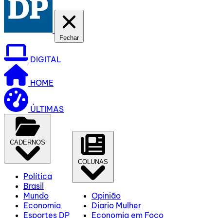
Fechar
DIGITAL
HOME
ÚLTIMAS
CADERNOS
COLUNAS
Política
Brasil
Mundo
Opinião
Economia
Diario Mulher
Esportes DP
Economia em Foco