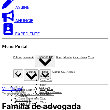
ASSINE
ANUNCIE
EXPEDIENTE
Menu Portal
Política
Economia
Esportes DP
Brasil
Mundo
Vida Urbana
Viver
DP+
Colunas
Blogs
Xinhua
CRI
Acervo
Náutico
Santa Cruz
Sport
DP Auto
Blog Giro
Vida Urbana
Olimpíadas
Diario Mulher
DP +Agro
Blog Dantas Barreto
Tragédia no mar
Basquete
Economia e Negócios Em Foco
DP +Saúde
Vôlei
Diario Econômico
DP +Educação
Tênis
Família de advogada
Diario Político
DP +Ciências
Automobilismo
Esplanada