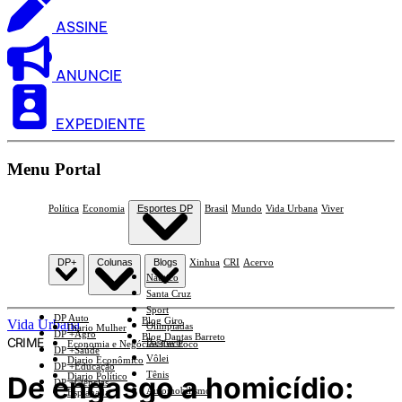
ASSINE
ANUNCIE
EXPEDIENTE
Menu Portal
Política
Economia
Esportes DP
Brasil
Mundo
Vida Urbana
Viver
DP+
Colunas
Blogs
Xinhua
CRI
Acervo
Náutico
Santa Cruz
Sport
DP Auto
Blog Giro
Vida Urbana
Olimpíadas
Diario Mulher
DP +Agro
Blog Dantas Barreto
CRIME
Basquete
Economia e Negócios Em Foco
DP +Saúde
Vôlei
Diario Econômico
DP +Educação
Tênis
De engasgo a homicídio:
Diario Político
DP +Ciências
Automobilismo
Esplanada