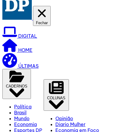
Fechar
DIGITAL
HOME
ÚLTIMAS
CADERNOS
COLUNAS
Política
Brasil
Mundo
Opinião
Economia
Diario Mulher
Esportes DP
Economia em Foco