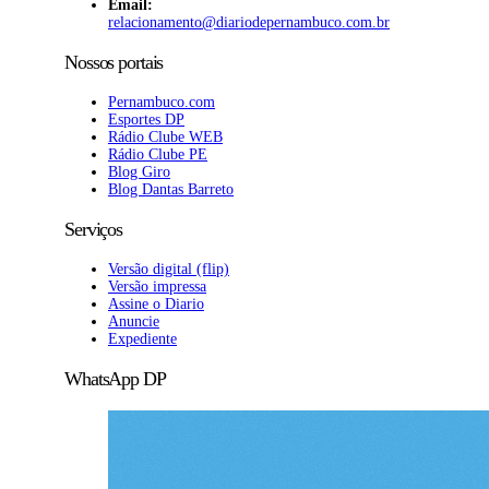
Email:
relacionamento@diariodepernambuco.com.br
Nossos portais
Pernambuco.com
Esportes DP
Rádio Clube WEB
Rádio Clube PE
Blog Giro
Blog Dantas Barreto
Serviços
Versão digital (flip)
Versão impressa
Assine o Diario
Anuncie
Expediente
WhatsApp DP