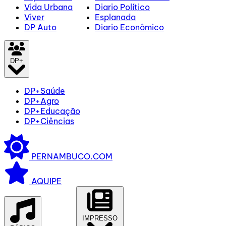
Vida Urbana
Diario Político
Viver
Esplanada
DP Auto
Diario Econômico
DP+
DP+Saúde
DP+Agro
DP+Educação
DP+Ciências
PERNAMBUCO.COM
AQUIPE
IMPRESSO