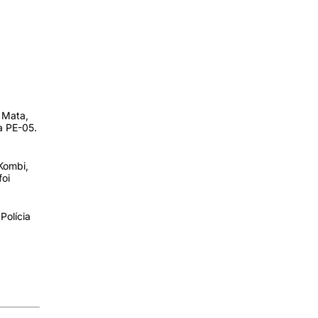
 Mata,
a PE-05.
Kombi,
foi
Polícia