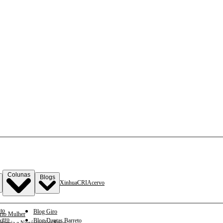
Colunas
Blogs
Xinhua
CRI
Acervo
to
Blog Giro
rio Mulher
gro
Blog Dantas Barreto