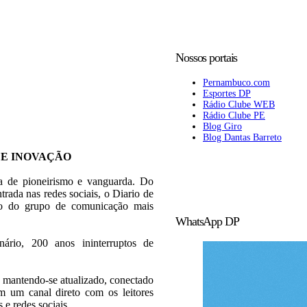
Nossos portais
Pernambuco.com
Esportes DP
Rádio Clube WEB
Rádio Clube PE
Blog Giro
Blog Dantas Barreto
 E INOVAÇÃO
ia de pioneirismo e vanguarda. Do
trada nas redes sociais, o Diario de
rão do grupo de comunicação mais
WhatsApp DP
rio, 200 anos ininterruptos de
 mantendo-se atualizado, conectado
 um canal direto com os leitores
s e redes sociais.