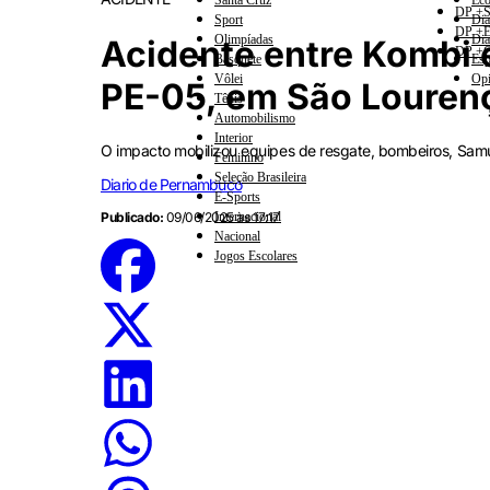
Santa Cruz
Eco
DP +S
Sport
Dia
DP +E
Olimpíadas
Dia
Acidente entre Kombi 
DP +C
Basquete
Esp
Vôlei
Opi
PE-05, em São Louren
Tênis
Automobilismo
Interior
O impacto mobilizou equipes de resgate, bombeiros, Samu
Feminino
Seleção Brasileira
Diario de Pernambuco
E-Sports
Publicado:
09/06/2025 às 17:17
Internacional
Nacional
Jogos Escolares