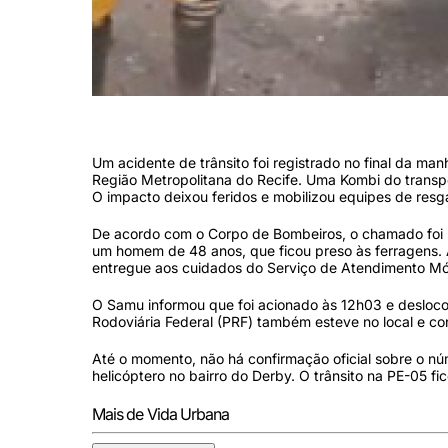
Acidente em Tiuma (Reprodução/Redes Sociais)
Um acidente de trânsito foi registrado no final da ma
Região Metropolitana do Recife. Uma Kombi do transp
O impacto deixou feridos e mobilizou equipes de res
De acordo com o Corpo de Bombeiros, o chamado foi r
um homem de 48 anos, que ficou preso às ferragens. A 
entregue aos cuidados do Serviço de Atendimento Mó
O Samu informou que foi acionado às 12h03 e desloc
Rodoviária Federal (PRF) também esteve no local e co
Até o momento, não há confirmação oficial sobre o nú
helicóptero no bairro do Derby. O trânsito na PE-05 fi
Mais de Vida Urbana