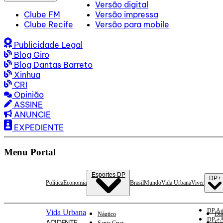
Versão digital
Clube FM
Versão impressa
Clube Recife
Versão para mobile
Publicidade Legal
Blog Giro
Blog Dantas Barreto
Xinhua
CRI
Opinião
ASSINE
ANUNCIE
EXPEDIENTE
Menu Portal
Esportes DP
DP+
Política
Economia
Brasil
Mundo
Vida Urbana
Viver
DP Au
Vida Urbana
Náutico
Dia
DP +A
ACIDENTE