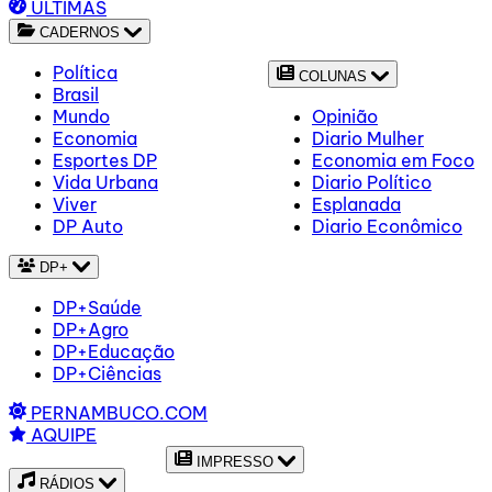
ÚLTIMAS
CADERNOS
Política
COLUNAS
Brasil
Mundo
Opinião
Economia
Diario Mulher
Esportes DP
Economia em Foco
Vida Urbana
Diario Político
Viver
Esplanada
DP Auto
Diario Econômico
DP+
DP+Saúde
DP+Agro
DP+Educação
DP+Ciências
PERNAMBUCO.COM
AQUIPE
IMPRESSO
RÁDIOS