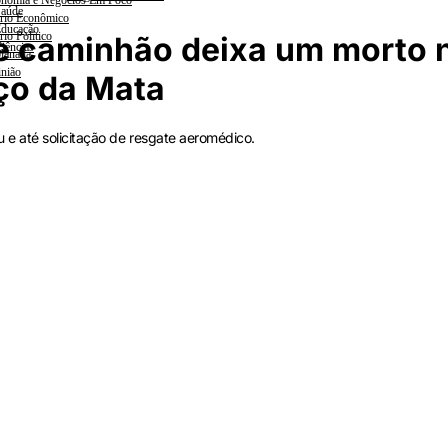
nomia e Negócios Em Foco
aúde
rio Econômico
ducação
rio Político
e caminhão deixa um morto 
iências
lanada
nião
ço da Mata
 e até solicitação de resgate aeromédico.