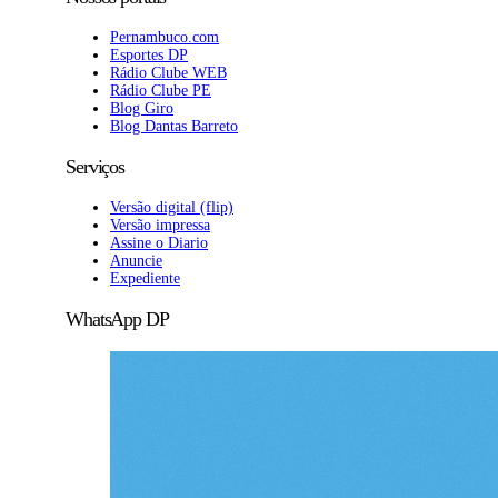
Pernambuco.com
Esportes DP
Rádio Clube WEB
Rádio Clube PE
Blog Giro
Blog Dantas Barreto
Serviços
Versão digital (flip)
Versão impressa
Assine o Diario
Anuncie
Expediente
WhatsApp DP