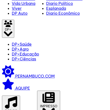
Vida Urbana
Diario Político
Viver
Esplanada
DP Auto
Diario Econômico
DP+
DP+Saúde
DP+Agro
DP+Educação
DP+Ciências
PERNAMBUCO.COM
AQUIPE
IMPRESSO