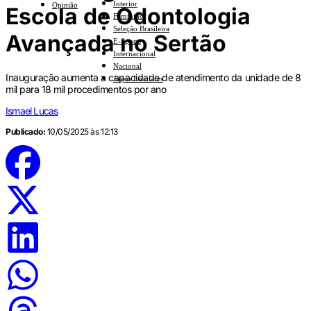
Interior
Opinião
Escola de Odontologia
Feminino
Seleção Brasileira
Avançada no Sertão
E-Sports
Internacional
Nacional
Inauguração aumenta a capacidade de atendimento da unidade de 8
Jogos Escolares
mil para 18 mil procedimentos por ano
Ismael Lucas
Publicado:
10/05/2025 às 12:13