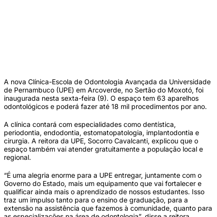
Clínica Odontológica realizou mais de 7,5 mil procedimentos em 2024 (Hesíodo
Góes/Secom)
A nova Clínica-Escola de Odontologia Avançada da Universidade
de Pernambuco (UPE) em Arcoverde, no Sertão do Moxotó, foi
inaugurada nesta sexta-feira (9). O espaço tem 63 aparelhos
odontológicos e poderá fazer até 18 mil procedimentos por ano.
A clínica contará com especialidades como dentística,
periodontia, endodontia, estomatopatologia, implantodontia e
cirurgia. A reitora da UPE, Socorro Cavalcanti, explicou que o
espaço também vai atender gratuitamente a população local e
regional.
“É uma alegria enorme para a UPE entregar, juntamente com o
Governo do Estado, mais um equipamento que vai fortalecer e
qualificar ainda mais o aprendizado de nossos estudantes. Isso
traz um impulso tanto para o ensino de graduação, para a
extensão na assistência que fazemos à comunidade, quanto para
as especializações na área de odontologia”, disse a reitora.