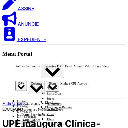
ASSINE
ANUNCIE
EXPEDIENTE
Menu Portal
Política
Economia
Esportes DP
Brasil
Mundo
Vida Urbana
Viver
DP+
Colunas
Blogs
Xinhua
CRI
Acervo
Náutico
Santa Cruz
Sport
DP Auto
Blog Giro
Vida Urbana
Olimpíadas
Diario Mulher
DP +Agro
Blog Dantas Barreto
EDUCAÇÃO
Basquete
Economia e Negócios Em Foco
DP +Saúde
Vôlei
Diario Econômico
DP +Educação
Tênis
UPE inaugura Clínica-
Diario Político
DP +Ciências
Automobilismo
Esplanada