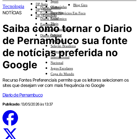
Sport
DP Auto
Blog Giro
Tecnologia
Olimpíadas
Diario Mulher
DP +Saúde
NOTÍCIAS
Basquete
Economia e Negócios Em Foco
DP +Educação
Vôlei
Diario Econômico
Tênis
Saiba como tornar o Diario
Esplanada
Automobilismo
Opinião
Interior
Diario Cultural
de Pernambuco sua fonte
Feminino
Seleção Brasileira
de notícias preferida no
E-Sports
Internacional
Google
Nacional
Jogos Escolares
Copa do Mundo
Recurso Fontes Preferenciais permite que os leitores selecionem os
sites que desejam ver com mais frequência no Google
Diario de Pernambuco
Publicado:
13/05/2026 às 13:37