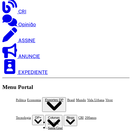
CRI
Opinião
ASSINE
ANUNCIE
EXPEDIENTE
Menu Portal
Política
Economia
Esportes DP
Brasil
Mundo
Vida Urbana
Viver
Tecnologia
DP+
Colunas
Blogs
CRI
200anos
Náutico
Santa Cruz