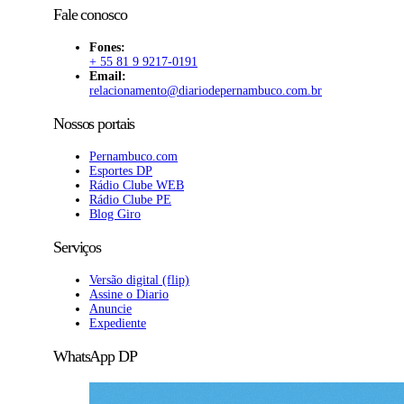
Fale conosco
Fones:
+ 55 81 9 9217-0191
Email:
relacionamento@diariodepernambuco
.com.br
Nossos portais
Pernambuco.com
Esportes DP
Rádio Clube WEB
Rádio Clube PE
Blog Giro
Serviços
Versão digital (flip)
Assine o Diario
Anuncie
Expediente
WhatsApp DP