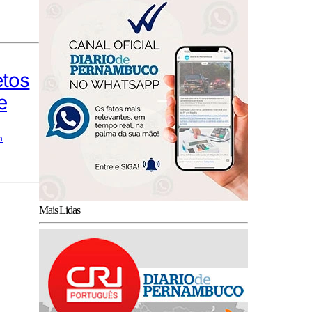
etos
e
a
Mais Lidas