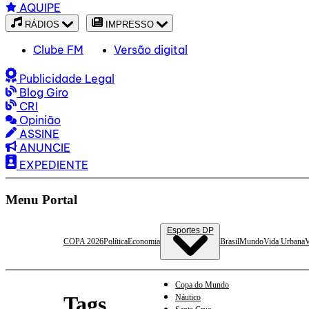
AQUIPE
RÁDIOS
IMPRESSO
Clube FM
Versão digital
Publicidade Legal
Blog Giro
CRI
Opinião
ASSINE
ANUNCIE
EXPEDIENTE
Menu Portal
Esportes DP
COPA 2026
Política
Economia
Brasil
Mundo
Vida Urbana
V
Copa do Mundo
Tags
Náutico