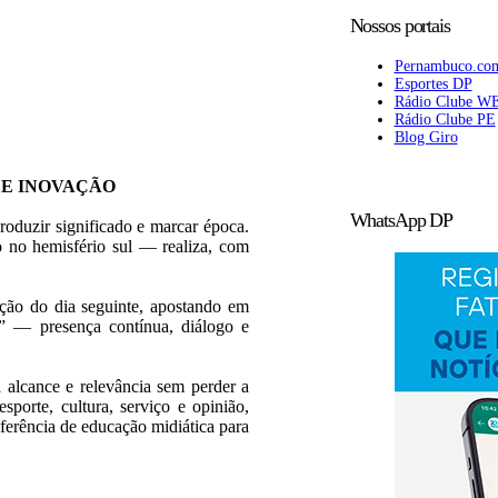
Nossos portais
Pernambuco.co
Esportes DP
Rádio Clube W
Rádio Clube PE
Blog Giro
 E INOVAÇÃO
WhatsApp DP
roduzir significado e marcar época.
 no hemisfério sul — realiza, com
ição do dia seguinte, apostando em
l” — presença contínua, diálogo e
 alcance e relevância sem perder a
esporte, cultura, serviço e opinião,
erência de educação midiática para