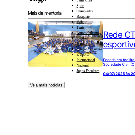
Santa Cruz
Sport
Olimpíadas
Mais de mentoria
Basquete
Vôlei
Tênis
Rede CT 
Automobilismo
Interior
esportiv
Feminino
Seleção Brasileira
E-Sports
Focada em facilita
Internacional
Sociedade Civil (
Nacional
Jogos Escolares
04/07/2025 às 2
Veja mais notícias