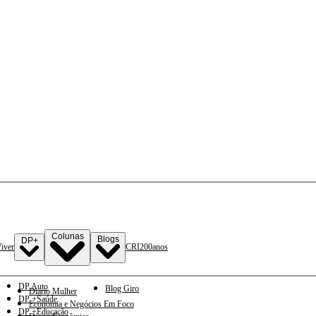
Colunas
Blogs
DP+
iver
CRI
200anos
DP Auto
Blog Giro
Diario Mulher
DP +Saúde
Economia e Negócios Em Foco
DP +Educação