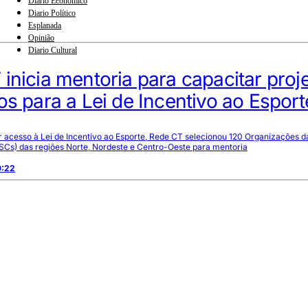
Diario Econômico
Diario Político
Esplanada
Opinião
Diario Cultural
inicia mentoria para capacitar proj
os para a Lei de Incentivo ao Esport
r acesso à Lei de Incentivo ao Esporte, Rede CT selecionou 120 Organizações d
OSCs) das regiões Norte, Nordeste e Centro-Oeste para mentoria
0:22