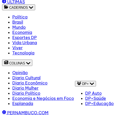
ÚLTIMAS
CADERNOS
Política
Brasil
Mundo
Economia
Esportes DP
Vida Urbana
Viver
Tecnologia
COLUNAS
Opinião
Diario Cultural
Diario Econômico
DP+
Diario Mulher
Diario Político
DP Auto
Economia e Negócios em Foco
DP+Saúde
Esplanada
DP+Educação
PERNAMBUCO.COM