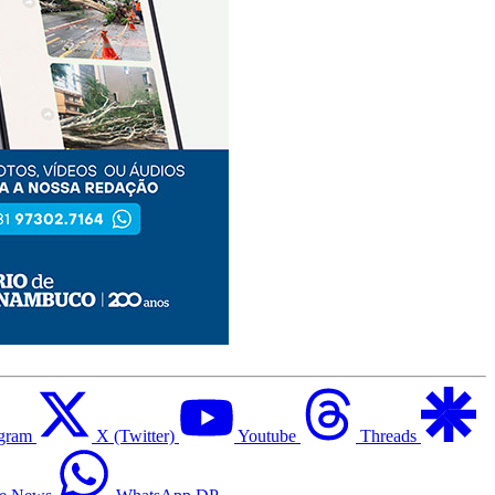
agram
X (Twitter)
Youtube
Threads