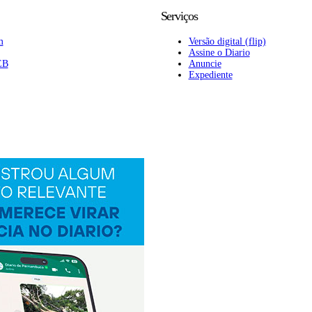
Serviços
m
Versão digital (flip)
Assine o Diario
EB
Anuncie
Expediente