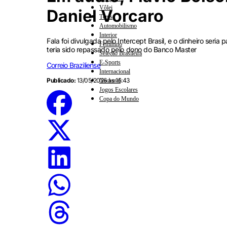
Vôlei
Daniel Vorcaro
Tênis
Automobilismo
Interior
Fala foi divulgada pelo Intercept Brasil, e o dinheiro ser
Feminino
teria sido repassado pelo dono do Banco Master
Seleção Brasileira
E-Sports
Correio Braziliense
Internacional
Publicado:
13/05/2026 às 15:43
Nacional
Jogos Escolares
Copa do Mundo