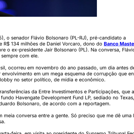
 estará sempre com ele. (Foto: Saulo Cruz/Agência Senado)
5), o senador Flávio Bolsonaro (PL-RJ), pré-candidato a
e R$ 134 milhões de Daniel Vorcaro, dono do
Banco Maste
re o ex-presidente Jair Bolsonaro (PL). Na conversa, Flávi
á sempre com ele.
rasil, ocorreu em novembro do ano passado, um dia antes d
r envolvimento em um mega esquema de corrupção que en
obby no setor político, de mídia e econômico.
transferências da Entre Investimentos e Participações, que 
 fundo Havengate Development Fund LP, sediado no Texas
Eduardo Bolsonaro, de acordo com a reportagem.
em meia conversa entre a gente. Só preciso que me dê uma 
sa.
rta-feira, em visita ao presidente do Supremo Tribunal Fe