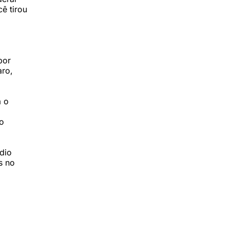
ê tirou
por
aro,
á o
o
dio
s no