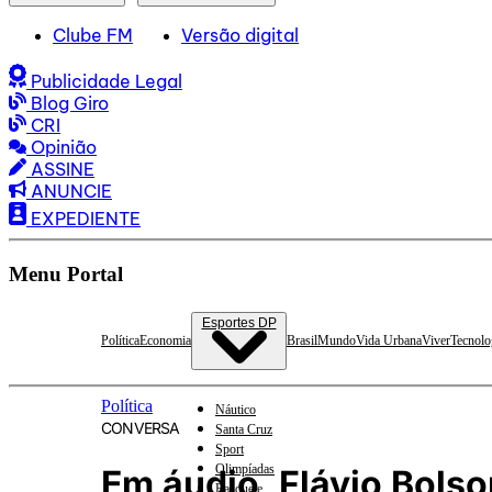
Clube FM
Versão digital
Publicidade Legal
Blog Giro
CRI
Opinião
ASSINE
ANUNCIE
EXPEDIENTE
Menu Portal
Esportes DP
Política
Economia
Brasil
Mundo
Vida Urbana
Viver
Tecnolo
Política
Náutico
CONVERSA
Santa Cruz
Sport
Olimpíadas
Em áudio, Flávio Bols
Basquete