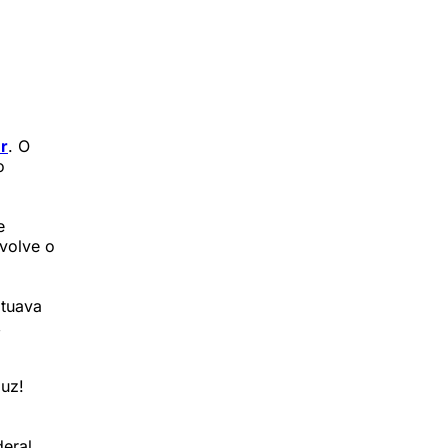
r
. O
o
e
volve o
atuava
,
luz!
deral