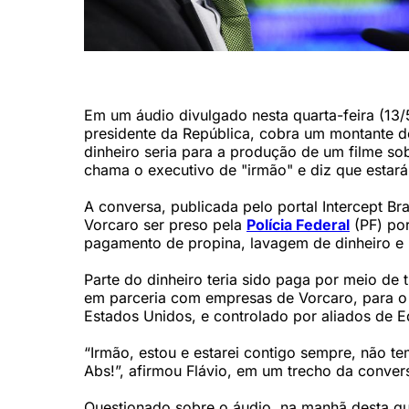
Na conversa, Flávio chama o executivo de irmão e diz que
Em um áudio divulgado nesta quarta-feira (13/
presidente da República, cobra um montante d
dinheiro seria para a produção de um filme sob
chama o executivo de "irmão" e diz que estar
A conversa, publicada pelo portal Intercept B
Vorcaro ser preso pela
Polícia Federal
(PF) po
pagamento de propina, lavagem de dinheiro e l
Parte do dinheiro teria sido paga por meio de 
em parceria com empresas de Vorcaro, para o
Estados Unidos, e controlado por aliados de 
“Irmão, estou e estarei contigo sempre, não t
Abs!”, afirmou Flávio, em um trecho da conver
Questionado sobre o áudio, na manhã desta qua