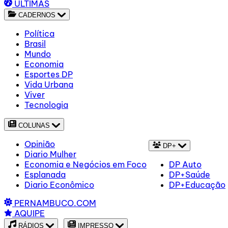
ÚLTIMAS
CADERNOS
Política
Brasil
Mundo
Economia
Esportes DP
Vida Urbana
Viver
Tecnologia
COLUNAS
Opinião
DP+
Diario Mulher
Economia e Negócios em Foco
DP Auto
Esplanada
DP+Saúde
Diario Econômico
DP+Educação
PERNAMBUCO.COM
AQUIPE
RÁDIOS
IMPRESSO