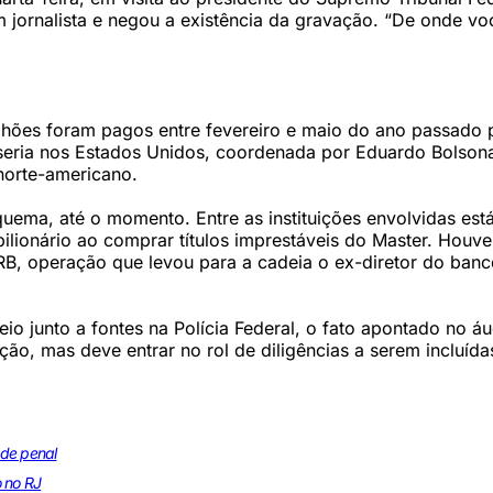
m jornalista e negou a existência da gravação. “De onde voc
hões foram pagos entre fevereiro e maio do ano passado 
seria nos Estados Unidos, coordenada por Eduardo Bolson
norte-americano.
quema, até o momento. Entre as instituições envolvidas est
bilionário ao comprar títulos imprestáveis do Master. Houve
B, operação que levou para a cadeia o ex-diretor do banc
o junto a fontes na Polícia Federal, o fato apontado no áu
ão, mas deve entrar no rol de diligências a serem incluída
ade penal
o no RJ