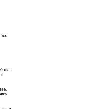
ções
0 dias
al
asa.
para
 assim