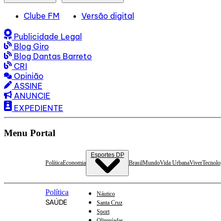
Clube FM
Versão digital
Publicidade Legal
Blog Giro
Blog Dantas Barreto
CRI
Opinião
ASSINE
ANUNCIE
EXPEDIENTE
Menu Portal
Esportes DP
Política
Economia
Brasil
Mundo
Vida Urbana
Viver
Tecnolo
Política
Náutico
SAÚDE
Santa Cruz
Sport
Olimpíadas