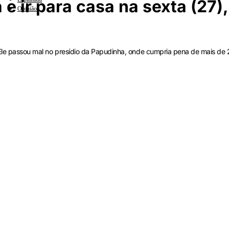
 e ir para casa na sexta (27),
Opinião
 Ele passou mal no presídio da Papudinha, onde cumpria pena de mais de