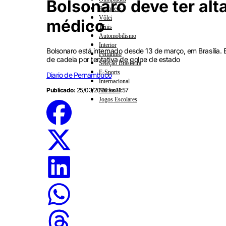
Bolsonaro deve ter alta
Basquete
Vôlei
médico
Tênis
Automobilismo
Interior
Bolsonaro está internado desde 13 de março, em Brasília.
Feminino
de cadeia por tentativa de golpe de estado
Seleção Brasileira
E-Sports
Diario de Pernambuco
Internacional
Publicado:
25/03/2026 às 11:57
Nacional
Jogos Escolares