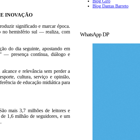
Blog Giro
Blog Dantas Barreto
 E INOVAÇÃO
roduzir significado e marcar época.
 no hemisfério sul — realiza, com
WhatsApp DP
ição do dia seguinte, apostando em
l” — presença contínua, diálogo e
 alcance e relevância sem perder a
esporte, cultura, serviço e opinião,
erência de educação midiática para
ão mais 3,7 milhões de leitores e
s de 1,6 milhão de seguidores, e um
.