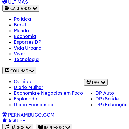
ÚLTIMAS
CADERNOS
Política
Brasil
Mundo
Economia
Esportes DP
Vida Urbana
Viver
Tecnologia
COLUNAS
Opinião
DP+
Diario Mulher
Economia e Negócios em Foco
DP Auto
Esplanada
DP+Saúde
Diario Econômico
DP+Educação
PERNAMBUCO.COM
AQUIPE
RÁDIOS
IMPRESSO