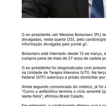
Bolsonaro está internado no hospital DF Star (Ed Alves/CB
O ex-presidente Jair Messias Bolsonaro (PL) te
divulgadas, nesta quarta (25), pelo cardiologi
informação divulgada pelo portal g1.
Bolsonaro está internado desde 13 de março, e
cumpria pena de mais de 27 anos de cadeia por
O ex-presidente foi diagnosticado com pneumo
na Unidade de Terapia Intensiva (UTI). Na ter
Federal (STF) autorizou a prisão domiciliar por
Ainda segundo comunicado do médico, já foi a
“Como o antibiótico termina o ciclo amanhã [
sexta-feira", afirmou Brasil Caiado.
Em entrevista, o cardiologista afirmou que a 