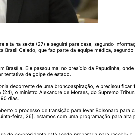
/DA.Press)
rá alta na sexta (27) e seguirá para casa, segundo informa
sta Brasil Caiado, que faz parte da equipe médica, segundo
m Brasília. Ele passou mal no presídio da Papudinha, onde
 tentativa de golpe de estado.
nia decorrente de uma broncoaspiração, e precisou ficar 1
ça (24), o ministro Alexandre de Moraes, do Supremo Tribun
 90 dias.
berto o processo de transição para levar Bolsonaro para c
quinta-feira, 26], estamos com uma programação para alta 
casa do ex-presidente está sendo preparada para recebê-lo,