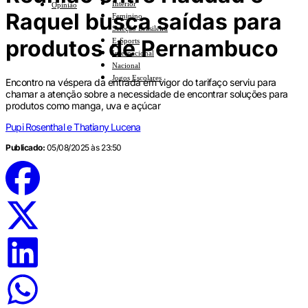
Interior
Opinião
Raquel busca saídas para
Feminino
Seleção Brasileira
produtos de Pernambuco
E-Sports
Internacional
Nacional
Jogos Escolares
Encontro na véspera da entrada em vigor do tarifaço serviu para
chamar a atenção sobre a necessidade de encontrar soluções para
produtos como manga, uva e açúcar
Pupi Rosenthal e Thatiany Lucena
Publicado:
05/08/2025 às 23:50