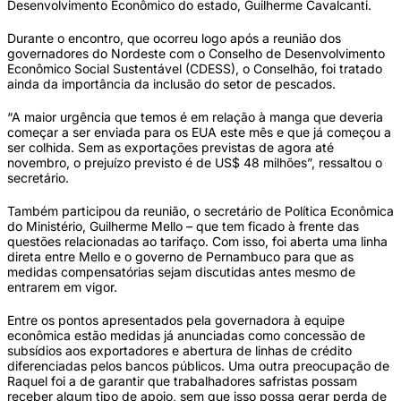
Desenvolvimento Econômico do estado, Guilherme Cavalcanti.
Durante o encontro, que ocorreu logo após a reunião dos
governadores do Nordeste com o Conselho de Desenvolvimento
Econômico Social Sustentável (CDESS), o Conselhão, foi tratado
ainda da importância da inclusão do setor de pescados.
“A maior urgência que temos é em relação à manga que deveria
começar a ser enviada para os EUA este mês e que já começou a
ser colhida. Sem as exportações previstas de agora até
novembro, o prejuízo previsto é de US$ 48 milhões”, ressaltou o
secretário.
Também participou da reunião, o secretário de Política Econômica
do Ministério, Guilherme Mello – que tem ficado à frente das
questões relacionadas ao tarifaço. Com isso, foi aberta uma linha
direta entre Mello e o governo de Pernambuco para que as
medidas compensatórias sejam discutidas antes mesmo de
entrarem em vigor.
Entre os pontos apresentados pela governadora à equipe
econômica estão medidas já anunciadas como concessão de
subsídios aos exportadores e abertura de linhas de crédito
diferenciadas pelos bancos públicos. Uma outra preocupação de
Raquel foi a de garantir que trabalhadores safristas possam
receber algum tipo de apoio, sem que isso possa gerar perda de