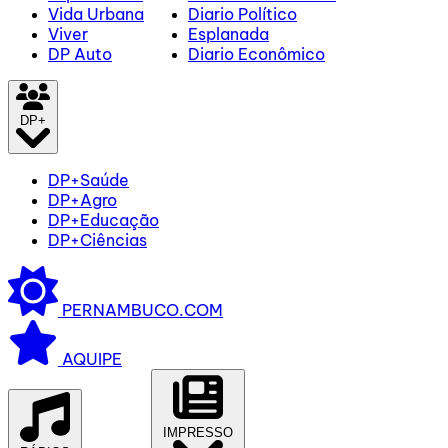
Vida Urbana
Diario Político
Viver
Esplanada
DP Auto
Diario Econômico
DP+
DP+Saúde
DP+Agro
DP+Educação
DP+Ciências
PERNAMBUCO.COM
AQUIPE
IMPRESSO