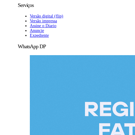
Serviços
Versão digital (flip)
Versão impressa
Assine o Diario
Anuncie
Expediente
WhatsApp DP