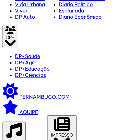
Vida Urbana
Diario Político
Viver
Esplanada
DP Auto
Diario Econômico
DP+
DP+Saúde
DP+Agro
DP+Educação
DP+Ciências
PERNAMBUCO.COM
AQUIPE
IMPRESSO