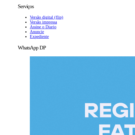
Serviços
Versão digital (flip)
Versão impressa
Assine o Diario
Anuncie
Expediente
WhatsApp DP