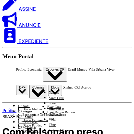
ASSINE
ANUNCIE
EXPEDIENTE
Menu Portal
Política
Economia
Esportes DP
Brasil
Mundo
Vida Urbana
Viver
DP+
Colunas
Blogs
Xinhua
CRI
Acervo
Náutico
Santa Cruz
Sport
DP Auto
Blog Giro
Olimpíadas
Diario Mulher
Política
DP +Agro
Blog Dantas Barreto
Basquete
Economia e Negócios Em Foco
BRASÍLIA
DP +Saúde
Vôlei
Diario Econômico
DP +Educação
Tênis
Diario Político
DP +Ciências
Com Bolsonaro preso,
Automobilismo
Esplanada