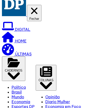
Fechar
DIGITAL
HOME
ÚLTIMAS
CADERNOS
COLUNAS
Política
Brasil
Mundo
Opinião
Economia
Diario Mulher
Esportes DP
Economia em Foco