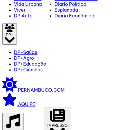
Vida Urbana
Diario Político
Viver
Esplanada
DP Auto
Diario Econômico
DP+
DP+Saúde
DP+Agro
DP+Educação
DP+Ciências
PERNAMBUCO.COM
AQUIPE
IMPRESSO