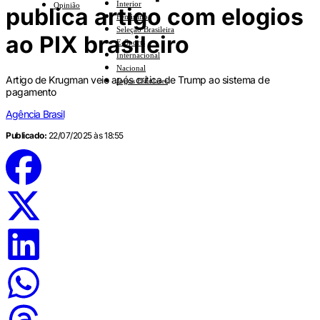
Interior
Opinião
publica artigo com elogios
Feminino
Seleção Brasileira
ao PIX brasileiro
E-Sports
Internacional
Nacional
Artigo de Krugman veio após crítica de Trump ao sistema de
Jogos Escolares
pagamento
Agência Brasil
Publicado:
22/07/2025 às 18:55