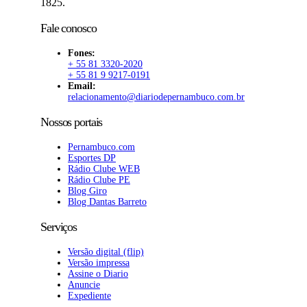
1825.
Fale conosco
Fones:
+ 55 81 3320-2020
+ 55 81 9 9217-0191
Email:
relacionamento@diariodepernambuco.com.br
Nossos portais
Pernambuco.com
Esportes DP
Rádio Clube WEB
Rádio Clube PE
Blog Giro
Blog Dantas Barreto
Serviços
Versão digital (flip)
Versão impressa
Assine o Diario
Anuncie
Expediente