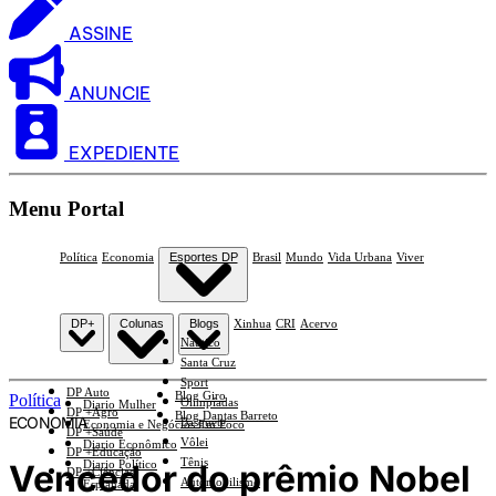
ASSINE
ANUNCIE
EXPEDIENTE
Menu Portal
Política
Economia
Esportes DP
Brasil
Mundo
Vida Urbana
Viver
DP+
Colunas
Blogs
Xinhua
CRI
Acervo
Náutico
Santa Cruz
Sport
DP Auto
Blog Giro
Política
Olimpíadas
Diario Mulher
DP +Agro
Blog Dantas Barreto
ECONOMIA
Basquete
Economia e Negócios Em Foco
DP +Saúde
Vôlei
Diario Econômico
DP +Educação
Tênis
Vencedor do prêmio Nobel
Diario Político
DP +Ciências
Automobilismo
Esplanada