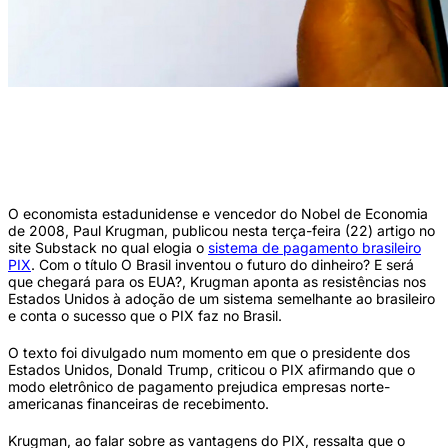
O Pix, sistema digital de pagamentos desenvolvido no Brasil, está na mira do
presidente dos Estados Unidos sob a justificativa que mecanismos como Pix
Automático, Pix por Aproximação e Pix Parcelado (que deve ser lançado ainda
neste trimestre) estariam prejudicando empresas americanas (Foto: Bruno
Peres/Agência Brasil)
O economista estadunidense e vencedor do Nobel de Economia
de 2008, Paul Krugman, publicou nesta terça-feira (22) artigo no
site Substack no qual elogia o
sistema de pagamento brasileiro
PIX
. Com o título O Brasil inventou o futuro do dinheiro? E será
que chegará para os EUA?, Krugman aponta as resistências nos
Estados Unidos à adoção de um sistema semelhante ao brasileiro
e conta o sucesso que o PIX faz no Brasil.
O texto foi divulgado num momento em que o presidente dos
Estados Unidos, Donald Trump, criticou o PIX afirmando que o
modo eletrônico de pagamento prejudica empresas norte-
americanas financeiras de recebimento.
Krugman, ao falar sobre as vantagens do PIX, ressalta que o