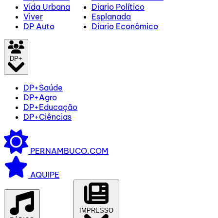
Vida Urbana
Diario Político
Viver
Esplanada
DP Auto
Diario Econômico
DP+
DP+Saúde
DP+Agro
DP+Educação
DP+Ciências
PERNAMBUCO.COM
AQUIPE
IMPRESSO