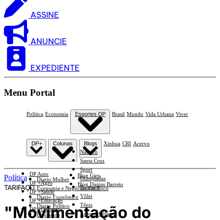
ASSINE
ANUNCIE
EXPEDIENTE
Menu Portal
Política
Economia
Esportes DP
Brasil
Mundo
Vida Urbana
Viver
DP+
Colunas
Blogs
Xinhua
CRI
Acervo
Náutico
Santa Cruz
Sport
DP Auto
Blog Giro
Política
Olimpíadas
Diario Mulher
DP +Agro
Blog Dantas Barreto
TARIFAÇO
Basquete
Economia e Negócios Em Foco
DP +Saúde
Vôlei
Diario Econômico
DP +Educação
Tênis
"Movimentação do
Diario Político
DP +Ciências
Automobilismo
Esplanada