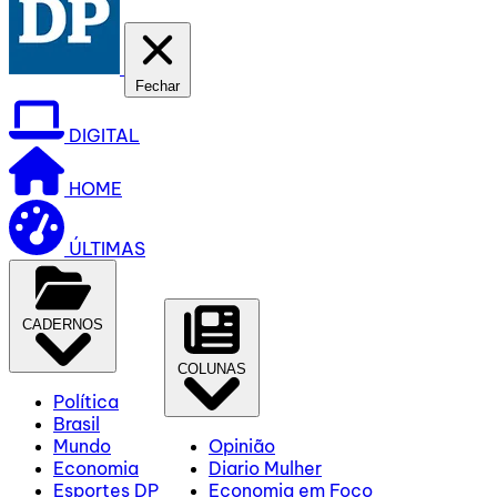
Fechar
DIGITAL
HOME
ÚLTIMAS
CADERNOS
COLUNAS
Política
Brasil
Mundo
Opinião
Economia
Diario Mulher
Esportes DP
Economia em Foco