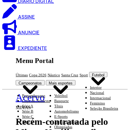
DIARIO DIGITAL
ASSINE
ANUNCIE
EXPEDIENTE
Menu Portal
Últimas
Copa 2026
Náutico
Santa Cruz
Sport
Futebol
Campeonatos
Mais esportes
Interior
Nacional
Acervo
Pernambucano
Voleibol
Internacional
Copa do Nordeste
Basquete
Feminino
Série A
Tênis
MINAS
Seleção Brasileira
Série B
Automobilismo
Série C
E-Sports
Recém-contratada pelo
Série D
Jogos escolares
Olimpíadas