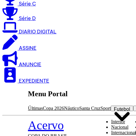
Série C
Série D
DIARIO DIGITAL
ASSINE
ANUNCIE
EXPEDIENTE
Menu Portal
Últimas
Copa 2026
Náutico
Santa Cruz
Sport
Futebol
Acervo
Interior
Nacional
Internacional
COPA DO BRASIL